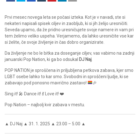
Prvi mesec novega leta se počasi izteka. Kot je v navadi, ste si
nekateri napisali spisek ciljev in zaobljub, ki si jih želijo uresničiti.
Seveda upamo, da že pridno uresničujete svoje namere in vam pri
tem želimo veliko uspeha. Verjamemo, da lahko uresničite vse kar
si želite, če svoje življenje in čas dobro organizirate.
Da življenje ne bo le bitka za doseganje ciljev, vas vabimo na zadnji
januarski Pop Nation, ki ga bo odsukal
DJ Naj
.
POP NATION je sproščena in priljubljena petkova zabava, kjer smo
LGBT osebe lahko to kar smo. Svobodni in sproščeni ljudje, ki se
zabavajo pod ponosno mavrično zastavo!
🎉
Sing it! 🎤 Dance it! 💃 Love it! ❤️
Pop Nation – najbolj kvir zabava v mestu.
▲ DJ Naj ▲ 31. 1. 2025 ▲ 23.00 – 5.00 ▲