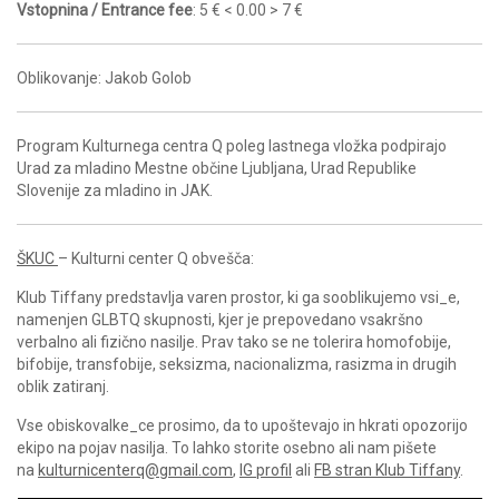
Vstopnina / Entrance fee
: 5 € < 0.00 > 7 €
Oblikovanje: Jakob Golob
Program Kulturnega centra Q poleg lastnega vložka podpirajo
Urad za mladino Mestne občine Ljubljana, Urad Republike
Slovenije za mladino in JAK.
ŠKUC
– Kulturni center Q obvešča:
Klub Tiffany predstavlja varen prostor, ki ga sooblikujemo vsi_e,
namenjen GLBTQ skupnosti, kjer je prepovedano vsakršno
verbalno ali fizično nasilje. Prav tako se ne tolerira homofobije,
bifobije, transfobije, seksizma, nacionalizma, rasizma in drugih
oblik zatiranj.
Vse obiskovalke_ce prosimo, da to upoštevajo in hkrati opozorijo
ekipo na pojav nasilja. To lahko storite osebno ali nam pišete
na
kulturnicenterq@gmail.com
,
IG profil
ali
FB stran Klub Tiffany
.