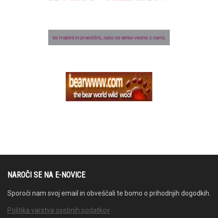
NAROČI SE NA E-NOVICE
Sporoči nam svoj email in obveščali te bomo o prihodnjih dogodkih.
Politika varstva osebnih podatkov