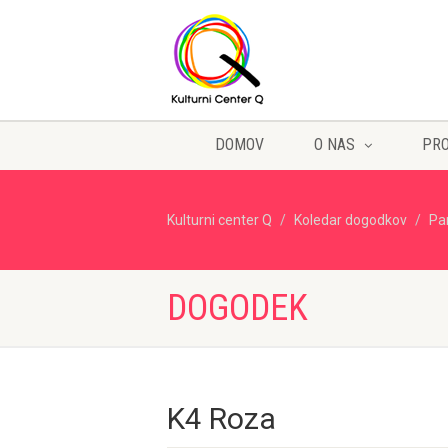
DOMOV
O NAS
PR
Kulturni center Q
Koledar dogodkov
Pa
DOGODEK
K4 Roza