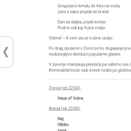
Gregorjevo kmalu že trka na vrata,
zato s sabo pripelji še brata!
Dan se daljša, popki brstijo
Pridi in vidi kaj Vulve rodijo.
Vidme! – K vem da se ti sline cedijo.
Po drag opulenci v Zorici se bo dogajanje prest
nedosegljivo ekstazo popularne glasbe.
V zavetje manjšega plesišča pa vabimo vse, k
Kriminalität bodo vaši zvesti vodiči po globin
Zorica (ob 22:00):
Haus of Vulva
Arena (ob 23:00):
Naj
Hibiku
sava