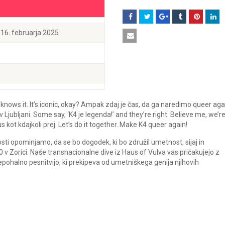
 16. februarja 2025
e knows it. It’s iconic, okay? Ampak zdaj je čas, da ga naredimo queer aga
Ljubljani. Some say, ‘K4 je legenda!’ and they’re right. Believe me, we’r
us kot kdajkoli prej. Let’s do it together. Make K4 queer again!
i opominjamo, da se bo dogodek, ki bo združil umetnost, sijaj in
v Zorici. Naše transnacionalne dive iz Haus of Vulva vas pričakujejo z
epohalno pesnitvijo, ki prekipeva od umetniškega genija njihovih