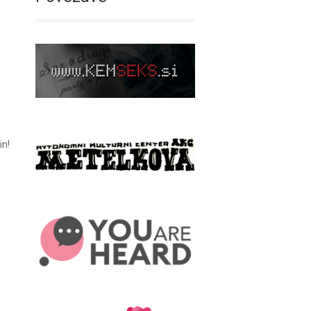
in!
e