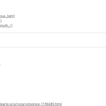
ius_light
)
o
)
tmoth_/
)
4
karte.si/si/roza/vstopnice-1196685.html