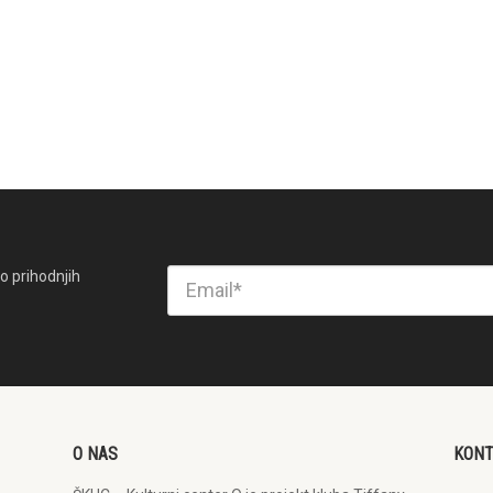
o prihodnjih
O NAS
KON