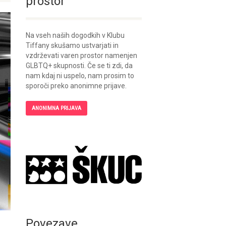
prostor
Na vseh naših dogodkih v Klubu
Tiffany skušamo ustvarjati in
vzdrževati varen prostor namenjen
GLBTQ+ skupnosti. Če se ti zdi, da
nam kdaj ni uspelo, nam prosim to
sporoči preko anonimne prijave.
ANONIMNA PRIJAVA
Povezave