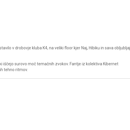
avilo v drobovje kluba K4, na veliki floor kjer Naj, Hibiku in sava obljublja
i iščejo surovo moč temačnih zvokov. Fantje iz kolektiva Kibernet
ah tehno ritmov.