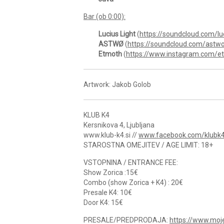
Bar (ob 0:00):
Lucius Light
(
https://soundcloud.com/luc
ASTWØ
(
https://soundcloud.com/astw
Etmoth
(
https://www.instagram.com/e
Artwork: Jakob Golob
KLUB K4
Kersnikova 4, Ljubljana
www.klub-k4.si //
www.facebook.com/klubk
STAROSTNA OMEJITEV / AGE LIMIT: 18+
VSTOPNINA / ENTRANCE FEE:
Show Zorica :15€
Combo (show Zorica + K4) : 20€
Presale K4: 10€
Door K4: 15€
PRESALE/PREDPRODAJA:
https://www.moje