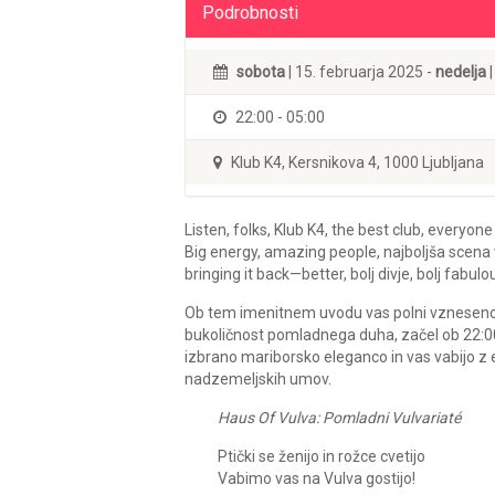
Podrobnosti
sobota
| 15. februarja 2025 -
nedelja
|
22:00 - 05:00
Klub K4, Kersnikova 4, 1000 Ljubljana
Listen, folks, Klub K4, the best club, everyon
Big energy, amazing people, najboljša scena v 
bringing it back—better, bolj divje, bolj fabulo
Ob tem imenitnem uvodu vas polni vznesenost
bukoličnost pomladnega duha, začel ob 22:00 
izbrano mariborsko eleganco in vas vabijo z 
nadzemeljskih umov.
Haus Of Vulva: Pomladni Vulvariaté
Ptički se ženijo in rožce cvetijo
Vabimo vas na Vulva gostijo!