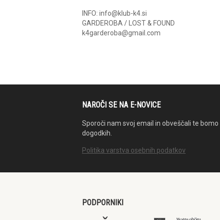
INFO: info@klub-k4.si
GARDEROBA / LOST & FOUND
k4garderoba@gmail.com
NAROČI SE NA E-NOVICE
Sporoči nam svoj email in obveščali te bomo 
dogodkih.
Politika varstva osebnih podatkov
PODPORNIKI