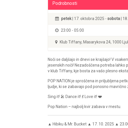
Podrobnosti
petek
| 17. oktobra 2025 -
sobota
| 18
23:00 - 05:00
Klub Tiffany, Masarykova 24, 1000 Lju
Noči se daljšajo in dnevi se krajšajo! V vsa
jesenskih noči! Nezadoščena potreba lahko p
v klub Tiffany, kje bosta za vašo plesno eks
POP NATION je sproščena in priljubljena pet
ljudje, ki se zabavajo pod ponosno mavrično
Sing it! 🎤 Dance it! 💃 Love it! ❤️
Pop Nation – najbolj kvir zabava v mestu.
▲ Hibiku & Mr. Bucket ▲ 17. 10. 2025 ▲ 23.0