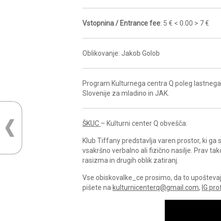
Vstopnina / Entrance fee
: 5 € < 0.00 > 7 €
Oblikovanje: Jakob Golob
Program Kulturnega centra Q poleg lastnega 
Slovenije za mladino in JAK.
ŠKUC
– Kulturni center Q obvešča:
Klub Tiffany predstavlja varen prostor, ki g
vsakršno verbalno ali fizično nasilje. Prav ta
rasizma in drugih oblik zatiranj.
Vse obiskovalke_ce prosimo, da to upoštevajo 
pišete na
kulturnicenterq@gmail.com
,
IG prof