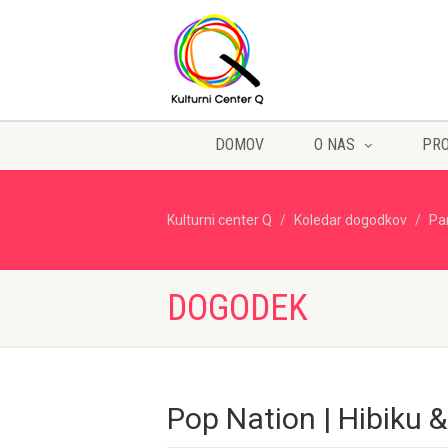
DOMOV
O NAS
PR
Kulturni center Q
Koledar dogodkov
Pa
DOGODEK
Pop Nation | Hibiku &