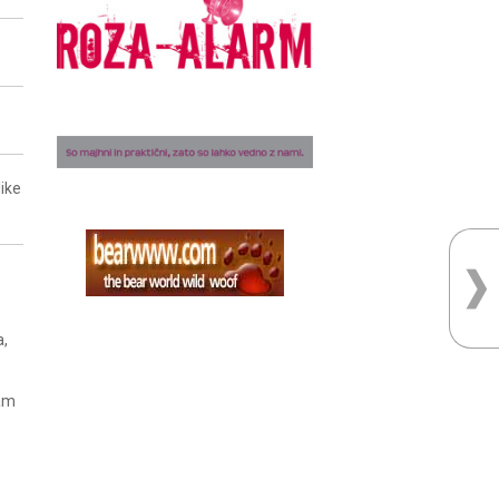
ike
a,
nam