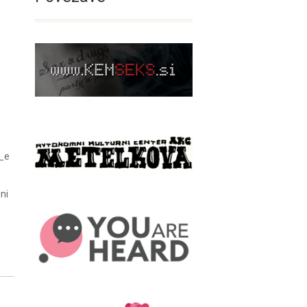
i_e
ni