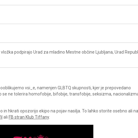
vložka podpirajo Urad za mladino Mestne občine Ljubljana, Urad Republ
a sooblikujemo vsi_e, namenjen GLBTQ skupnosti, kjer je prepovedano
ko se ne tolerira homofobije, bifobije, transfobije, seksizma, nacionalizm
in hkrati opozorijo ekipo na pojav nasilja. To lahko storite osebno ali 
il
ali
FB stran Klub Tiffany
.