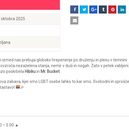
. oktobra 2025
bljana
kem izmed nas prebuja globoko hrepenenje po druženju in plesu v temnini
ovzroča nezaželena stanja, nemir v duši in nogah. Zato v petek vabljen
tazo poskrbela
Hibiku
in
Mr. Bucket
.
kova zabava, kjer smo LGBT osebe lahko to kar smo. Svobodni in sprošče
 zastavo!
🎉
0 – 5.00 ▲