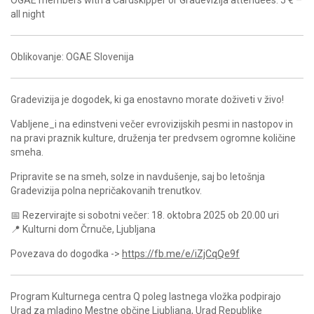
all night
Oblikovanje: OGAE Slovenija
Gradevizija je dogodek, ki ga enostavno morate doživeti v živo!
Vabljene_i na edinstveni večer evrovizijskih pesmi in nastopov in
na pravi praznik kulture, druženja ter predvsem ogromne količine
smeha.
Pripravite se na smeh, solze in navdušenje, saj bo letošnja
Gradevizija polna nepričakovanih trenutkov.
📅 Rezervirajte si sobotni večer: 18. oktobra 2025 ob 20.00 uri
📍 Kulturni dom Črnuče, Ljubljana
Povezava do dogodka ->
https://fb.me/e/iZjCqQe9f
Program Kulturnega centra Q poleg lastnega vložka podpirajo
Urad za mladino Mestne občine Ljubljana, Urad Republike