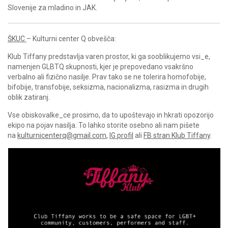
Slovenije za mladino in JAK.
ŠKUC
– Kulturni center Q obvešča:
Klub Tiffany predstavlja varen prostor, ki ga sooblikujemo vsi_e,
namenjen GLBTQ skupnosti, kjer je prepovedano vsakršno
verbalno ali fizično nasilje. Prav tako se ne tolerira homofobije,
bifobije, transfobije, seksizma, nacionalizma, rasizma in drugih
oblik zatiranj.
Vse obiskovalke_ce prosimo, da to upoštevajo in hkrati opozorijo
ekipo na pojav nasilja. To lahko storite osebno ali nam pišete
na
kulturnicenterq@gmail.com
,
IG profil
ali
FB stran Klub Tiffany
.