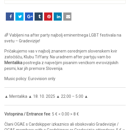
🌈 Vabljeni na after party najbolj eminentnega LGBT festivala na
svetu – Gradevizije!
Pričakujemo vas v najbolj znanem osrednjem slovenskem kvir
zatočišču, Klubu Tiffany. Na uradnem after partyju vam bo
Mentalika
postregla z največjim pisanim venčkom evrovizijskih
pesmi, kar jih premore Slovenija.
Music policy: Eurovision only
▲ Mentalika ▲ 18. 10. 2025 ▲ 22.00 – 5.00 ▲
Vstopnina / Entrance fee
: 5 € < 0.00 > 8 €
Člani OGAE s Cardskipper izkaznico ali obiskovalci Gradevizije /
OGAE members with a Cardskipper or Gradevizija attendees: 5 € –