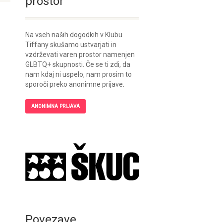
prostor
Na vseh naših dogodkih v Klubu
Tiffany skušamo ustvarjati in
vzdrževati varen prostor namenjen
GLBTQ+ skupnosti. Če se ti zdi, da
nam kdaj ni uspelo, nam prosim to
sporoči preko anonimne prijave.
ANONIMNA PRIJAVA
Povezave