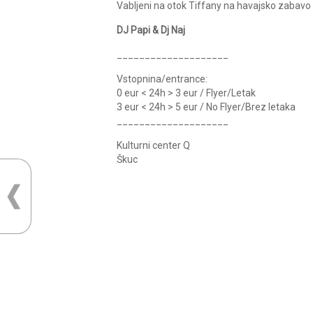
Vabljeni na otok Tiffany na havajsko zabavo o
DJ Papi & Dj Naj
____________________
Vstopnina/entrance:
0 eur < 24h > 3 eur / Flyer/Letak
3 eur < 24h > 5 eur / No Flyer/Brez letaka
____________________
Kulturni center Q
Škuc