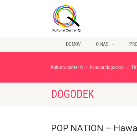
DOMOV
O NAS
PR
Kulturni center Q
Koledar dogodkov
Ti
DOGODEK
POP NATION – Hawai