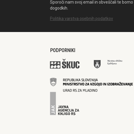
Sporoči nam svoj email in obveščali te bomo 
dogodkih.
Politika varstva osebnih podatkov
PODPORNIKI