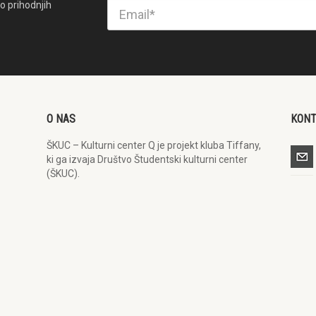
o prihodnjih
O NAS
KON
ŠKUC – Kulturni center Q je projekt kluba Tiffany,
ki ga izvaja Društvo Študentski kulturni center
(ŠKUC).