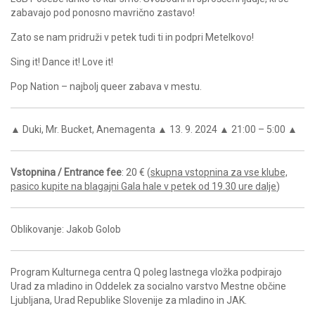
zabavajo pod ponosno mavrično zastavo!
Zato se nam pridruži v petek tudi ti in podpri Metelkovo!
Sing it! Dance it! Love it!
Pop Nation – najbolj queer zabava v mestu.
▲ Duki, Mr. Bucket, Anemagenta ▲ 13. 9. 2024 ▲ 21:00 – 5:00 ▲
Vstopnina / Entrance fee
: 20 € (
skupna vstopnina za vse klube,
pasico kupite na blagajni Gala hale v petek od 19.30 ure dalje
)
Oblikovanje: Jakob Golob
Program Kulturnega centra Q poleg lastnega vložka podpirajo
Urad za mladino in Oddelek za socialno varstvo Mestne občine
Ljubljana, Urad Republike Slovenije za mladino in JAK.