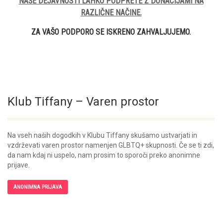
NAŠE DEJAVNOSTI LAHKO PODPRETE Z DONACIJAMI NA
RAZLIČNE NAČINE.
ZA VAŠO PODPORO SE ISKRENO ZAHVALJUJEMO.
Klub Tiffany – Varen prostor
Na vseh naših dogodkih v Klubu Tiffany skušamo ustvarjati in
vzdrževati varen prostor namenjen GLBTQ+ skupnosti. Če se ti zdi,
da nam kdaj ni uspelo, nam prosim to sporoči preko anonimne
prijave.
ANONIMNA PRIJAVA