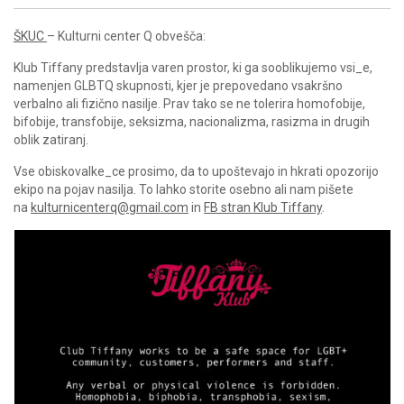
ŠKUC
– Kulturni center Q obvešča:
Klub Tiffany predstavlja varen prostor, ki ga sooblikujemo vsi_e,
namenjen GLBTQ skupnosti, kjer je prepovedano vsakršno
verbalno ali fizično nasilje. Prav tako se ne tolerira homofobije,
bifobije, transfobije, seksizma, nacionalizma, rasizma in drugih
oblik zatiranj.
Vse obiskovalke_ce prosimo, da to upoštevajo in hkrati opozorijo
ekipo na pojav nasilja. To lahko storite osebno ali nam pišete
na
kulturnicenterq@gmail.com
in
FB stran Klub Tiffany
.