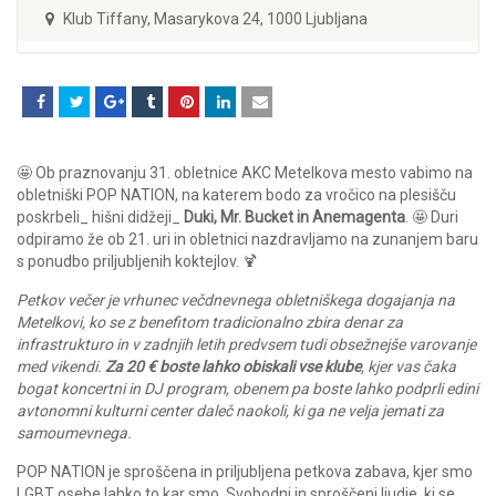
Klub Tiffany, Masarykova 24, 1000 Ljubljana
🤩 Ob praznovanju 31. obletnice AKC Metelkova mesto vabimo na
obletniški POP NATION, na katerem bodo za vročico na plesišču
poskrbeli_ hišni didžeji_
Duki, Mr. Bucket in Anemagenta
. 🤩 Duri
odpiramo že ob 21. uri in obletnici nazdravljamo na zunanjem baru
s ponudbo priljubljenih koktejlov. 🍹
Petkov večer je vrhunec večdnevnega obletniškega dogajanja na
Metelkovi, ko se z benefitom tradicionalno zbira denar za
infrastrukturo in v zadnjih letih predvsem tudi obsežnejše varovanje
med vikendi.
Za 20 € boste lahko obiskali vse klube
, kjer vas čaka
bogat koncertni in DJ program, obenem pa boste lahko podprli edini
avtonomni kulturni center daleč naokoli, ki ga ne velja jemati za
samoumevnega.
POP NATION je sproščena in priljubljena petkova zabava, kjer smo
LGBT osebe lahko to kar smo. Svobodni in sproščeni ljudje, ki se