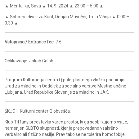
▲ Mentalika, Sava ▲ 14. 9. 2024 ▲ 23:00 – 5:00 ▲
▲ Sobotne dive: Iza Kunt, Dorijan Mavrični, Trula Višnja ▲ 0:00 –
0:30 ▲
Vstopnina / Entrance fee
: 7 €
Oblikovanje: Jakob Golob
Program Kulturnega centra Q poleg lastnega vložka podpirajo
Urad za mladino in Oddelek za socialno varstvo Mestne občine
Ljubljana, Urad Republike Slovenije za mladino in JAK.
ŠKUC
– Kulturni center Q obvešča:
Klub Tiffany predstavlja varen prostor, ki ga sooblikujemo vsi_e,
namenjen GLBTQ skupnosti, kjer je prepovedano vsakršno
verbalno ali fizično nasilje. Prav tako se ne tolerira homofobije,