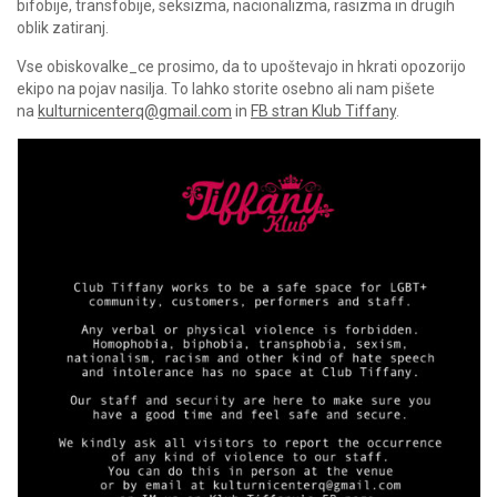
bifobije, transfobije, seksizma, nacionalizma, rasizma in drugih
oblik zatiranj.
Vse obiskovalke_ce prosimo, da to upoštevajo in hkrati opozorijo
ekipo na pojav nasilja. To lahko storite osebno ali nam pišete
na
kulturnicenterq@gmail.com
in
FB stran Klub Tiffany
.