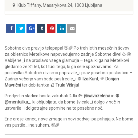
Klub Tiffany, Masarykova 24, 1000 Ljubljana
Sobotne dive pravijo telepapa! 👋🌈 Po treh letih mesečnih šovov
za obletnico Metelkove napovedujemo zadnje Sobotne dive! 🥳😭
Vabljene_i na proslavo vsega glamurja – tega, ki ga na Metelkovi
gledamo že 31 let, kot tudi tega, ki ga šele spoznavamo. Za
poslovilko Sobotnih div smo pripravile_i prav posebno poslastico –
Zadnjo večerjo vam bodo postregle_i 🧅
Iza Kunt
, 🍭
Dorijan
Mavrični
ter debitantka 🍒
Trula Višnja
!
Predjed in sladico bosta zakuhali DJki 🏞
@savazelena
in 👽
@mentalika_
, ki obljubljata, da bomo švicale_i dolgo v noč in
ustvarile_i dolgotrajne spomine na to posebno noč.
Ene ere je konec, nove zmage in novi podvigi pa prihajajo. Ne bomo
vas pustile_i na suhem. 🥵🌈