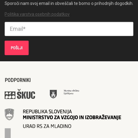
Sporoči nam svoj email in obveščali te bomo o prihodnjih dogodkih.
Politika varstva osebnih podatkov
PODPORNIKI