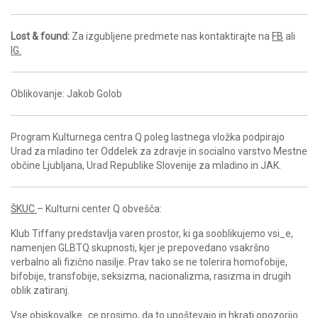
Lost & found:
Za izgubljene predmete nas kontaktirajte na
FB
ali
IG.
Oblikovanje: Jakob Golob
Program Kulturnega centra Q poleg lastnega vložka podpirajo
Urad za mladino ter Oddelek za zdravje in socialno varstvo Mestne
občine Ljubljana, Urad Republike Slovenije za mladino in JAK.
ŠKUC
– Kulturni center Q obvešča:
Klub Tiffany predstavlja varen prostor, ki ga sooblikujemo vsi_e,
namenjen GLBTQ skupnosti, kjer je prepovedano vsakršno
verbalno ali fizično nasilje. Prav tako se ne tolerira homofobije,
bifobije, transfobije, seksizma, nacionalizma, rasizma in drugih
oblik zatiranj.
Vse obiskovalke_ce prosimo, da to upoštevajo in hkrati opozorijo