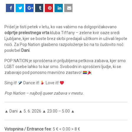
Prišel je tisti petek v letu, ko vas vabimo na dolgopričakovano
odprtje prelestnega vrta
kluba Tiffany – zelene kvir oaze sredi
Ljubljane, kjer se boste brez skrbi predajali užitkom in uživali lepote
noči. Za Pop Nation glasbeno razpoloženje bo na to čudovito noč
poskrbel
Dani
.
POP NATION je sproščena in priljubljena petkova zabava, kjer smo
LGBT osebe lahko to kar smo. Svobodni in sproščeni ljudje, ki se
zabavajo pod ponosno mavrično zastavo!
Sing it!
Dance it!
Love it!
Pop Nation – najbolj queer zabava v mestu.
▲ Dani ▲ 5. 6. 2026 ▲ 23.00 – 5.00 ▲
Vstopnina / Entrance fee
: 5 € < 0.00 > 8 €