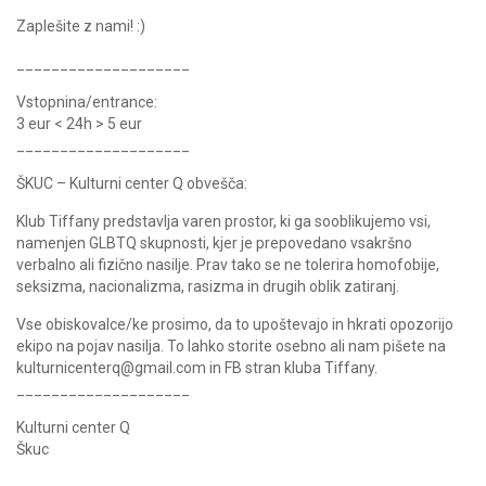
Zaplešite z nami! :)
____________________
Vstopnina/entrance:
3 eur < 24h > 5 eur
____________________
ŠKUC – Kulturni center Q obvešča:
Klub Tiffany predstavlja varen prostor, ki ga sooblikujemo vsi,
namenjen GLBTQ skupnosti, kjer je prepovedano vsakršno
verbalno ali fizično nasilje. Prav tako se ne tolerira homofobije,
seksizma, nacionalizma, rasizma in drugih oblik zatiranj.
Vse obiskovalce/ke prosimo, da to upoštevajo in hkrati opozorijo
ekipo na pojav nasilja. To lahko storite osebno ali nam pišete na
kulturnicenterq@gmail.com in FB stran kluba Tiffany.
____________________
Kulturni center Q
Škuc