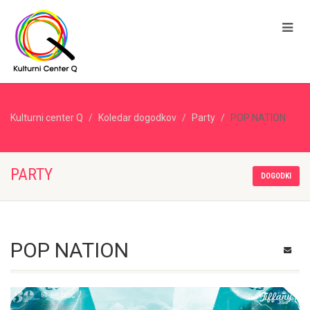
Kulturni center Q
Koledar dogodkov
Party
POP NATION
PARTY
DOGODKI
POP NATION