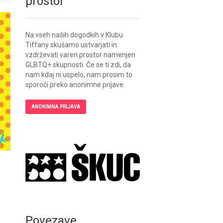
prostor
Na vseh naših dogodkih v Klubu
Tiffany skušamo ustvarjati in
vzdrževati varen prostor namenjen
GLBTQ+ skupnosti. Če se ti zdi, da
nam kdaj ni uspelo, nam prosim to
sporoči preko anonimne prijave.
ANONIMNA PRIJAVA
Povezave