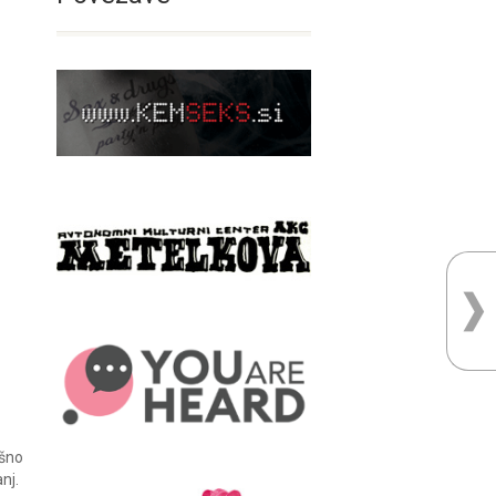
ršno
nj.