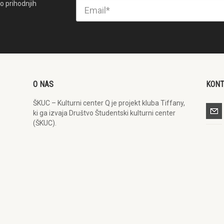
o prihodnjih
O NAS
KON
ŠKUC – Kulturni center Q je projekt kluba Tiffany,
ki ga izvaja Društvo Študentski kulturni center
(ŠKUC).