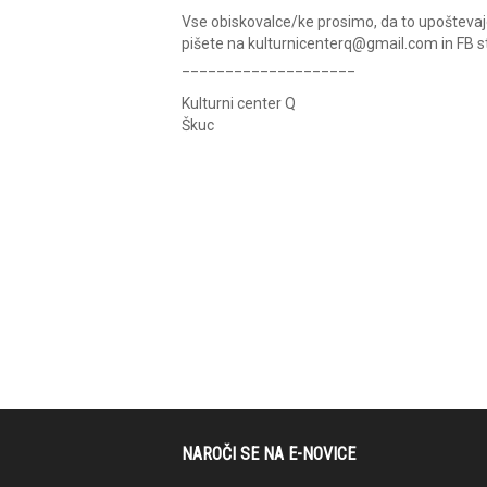
Vse obiskovalce/ke prosimo, da to upoštevajo 
pišete na kulturnicenterq@gmail.com in FB st
____________________
Kulturni center Q
Škuc
NAROČI SE NA E-NOVICE