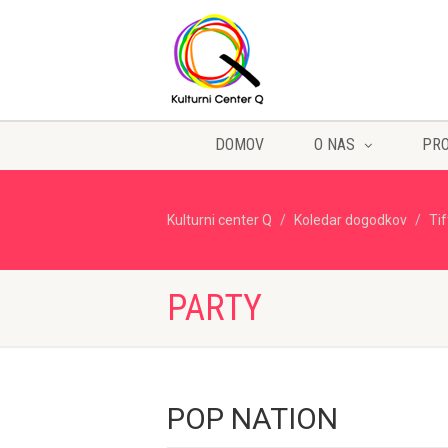
DOMOV
O NAS
PR
Kulturni center Q
Koledar dogodkov
Ti
PARTY
POP NATION