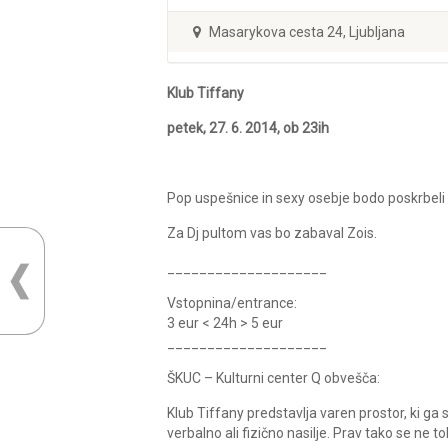
Masarykova cesta 24, Ljubljana
Klub Tiffany
petek, 27. 6. 2014, ob 23ih
Pop uspešnice in sexy osebje bodo poskrbeli
Za Dj pultom vas bo zabaval Zois.
____________________
Vstopnina/entrance:
3 eur < 24h > 5 eur
____________________
ŠKUC – Kulturni center Q obvešča:
Klub Tiffany predstavlja varen prostor, ki g
verbalno ali fizično nasilje. Prav tako se ne 