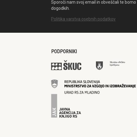
Sporoči nam svoj email in obveščali te bomo 
dogodkih.
Politika varstva osebnih podatkov
PODPORNIKI