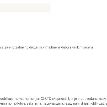
 še za eno zabavno druženje v majhnem klubu z velikim srcem.
a sooblikujemo vsi, namenjen GLBTQ skupnosti, kjer je prepovedano vsak
tolerira homofobije, seksizma, nacionalizma, rasizma in drugih oblik zatira