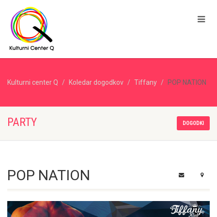
Kulturni center Q
Koledar dogodkov
Tiffany
POP NATION
PARTY
DOGODKI
POP NATION