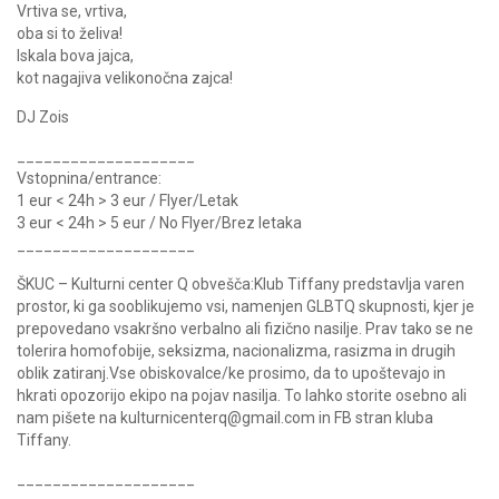
Vrtiva se, vrtiva,
oba si to želiva!
Iskala bova jajca,
kot nagajiva velikonočna zajca!
DJ Zois
____________________
Vstopnina/entrance:
1 eur < 24h > 3 eur / Flyer/Letak
3 eur < 24h > 5 eur / No Flyer/Brez letaka
____________________
ŠKUC – Kulturni center Q obvešča:Klub Tiffany predstavlja varen
prostor, ki ga sooblikujemo vsi, namenjen GLBTQ skupnosti, kjer je
prepovedano vsakršno verbalno ali fizično nasilje. Prav tako se ne
tolerira homofobije, seksizma, nacionalizma, rasizma in drugih
oblik zatiranj.Vse obiskovalce/ke prosimo, da to upoštevajo in
hkrati opozorijo ekipo na pojav nasilja. To lahko storite osebno ali
nam pišete na kulturnicenterq@gmail.com in FB stran kluba
Tiffany.
____________________