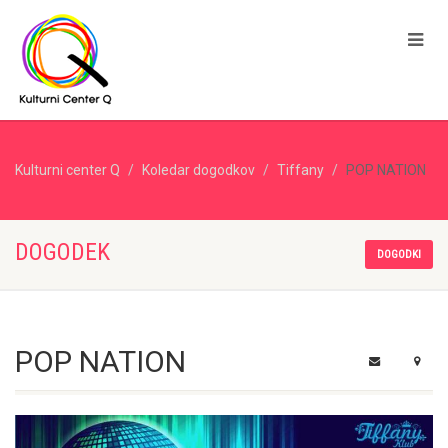
Kulturni center Q
Koledar dogodkov
Tiffany
POP NATION
DOGODEK
DOGODKI
POP NATION