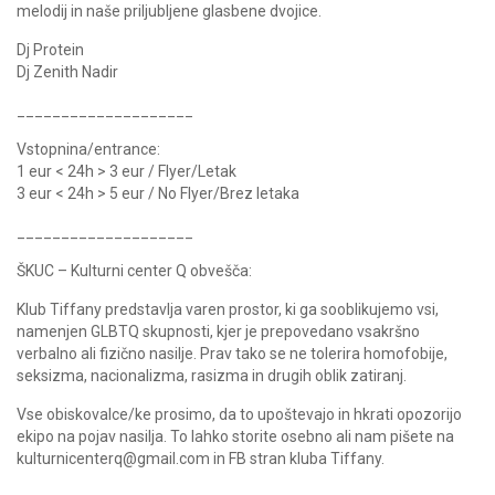
melodij in naše priljubljene glasbene dvojice.
Dj Protein
Dj Zenith Nadir
____________________
Vstopnina/entrance:
1 eur < 24h > 3 eur / Flyer/Letak
3 eur < 24h > 5 eur / No Flyer/Brez letaka
____________________
ŠKUC – Kulturni center Q obvešča:
Klub Tiffany predstavlja varen prostor, ki ga sooblikujemo vsi,
namenjen GLBTQ skupnosti, kjer je prepovedano vsakršno
verbalno ali fizično nasilje. Prav tako se ne tolerira homofobije,
seksizma, nacionalizma, rasizma in drugih oblik zatiranj.
Vse obiskovalce/ke prosimo, da to upoštevajo in hkrati opozorijo
ekipo na pojav nasilja. To lahko storite osebno ali nam pišete na
kulturnicenterq@gmail.com in FB stran kluba Tiffany.