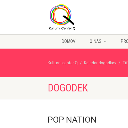
DOMOV
O NAS
PR
Kulturni center Q
Koledar dogodkov
Ti
DOGODEK
POP NATION