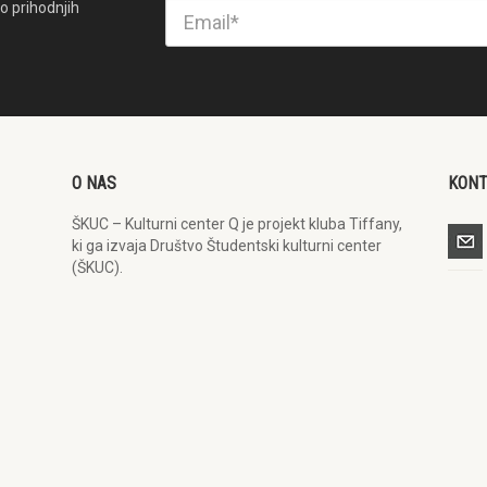
o prihodnjih
O NAS
KON
ŠKUC – Kulturni center Q je projekt kluba Tiffany,
ki ga izvaja Društvo Študentski kulturni center
(ŠKUC).