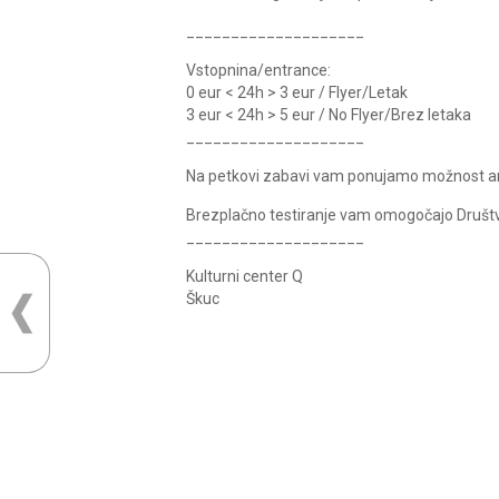
____________________
Vstopnina/entrance:
0 eur < 24h > 3 eur / Flyer/Letak
3 eur < 24h > 5 eur / No Flyer/Brez letaka
____________________
Na petkovi zabavi vam ponujamo možnost ano
Brezplačno testiranje vam omogočajo Društv
____________________
Kulturni center Q
Škuc