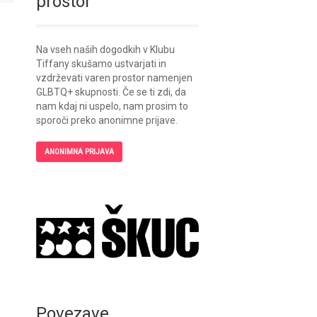
prostor
Na vseh naših dogodkih v Klubu
Tiffany skušamo ustvarjati in
vzdrževati varen prostor namenjen
GLBTQ+ skupnosti. Če se ti zdi, da
nam kdaj ni uspelo, nam prosim to
sporoči preko anonimne prijave.
ANONIMNA PRIJAVA
Povezave