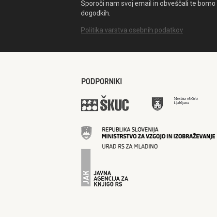
Sporoči nam svoj email in obveščali te bomo 
dogodkih.
Politika varstva osebnih podatkov
PODPORNIKI