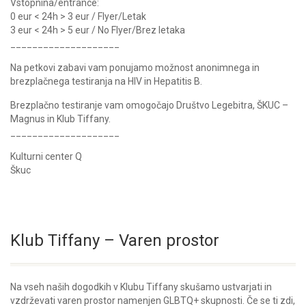
Vstopnina/entrance:
0 eur < 24h > 3 eur / Flyer/Letak
3 eur < 24h > 5 eur / No Flyer/Brez letaka
____________________
Na petkovi zabavi vam ponujamo možnost anonimnega in
brezplačnega testiranja na HIV in Hepatitis B.
Brezplačno testiranje vam omogočajo Društvo Legebitra, ŠKUC –
Magnus in Klub Tiffany.
____________________
Kulturni center Q
Škuc
Klub Tiffany – Varen prostor
Na vseh naših dogodkih v Klubu Tiffany skušamo ustvarjati in
vzdrževati varen prostor namenjen GLBTQ+ skupnosti. Če se ti zdi,