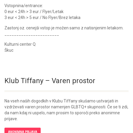
Vstopnina/entrance:
0 eur < 24h > 3 eur / Flyer/Letak
3 eur < 24h > 5 eur / No Flyer/Brez letaka
Zastonj oz. cenejši vstop je možen samo z natisnjenim letakom.
_______________________
Kulturni center Q
Škuc
Klub Tiffany – Varen prostor
Na vseh naših dogodkih v Klubu Tiffany skušamo ustvarjati in
vzdrževati varen prostor namenjen GLBTQ+ skupnosti. Če se ti zdi,
da nam kdaj ni uspelo, nam prosim to sporoči preko anonimne
prijave.
ANONIMNA PRIJAVA