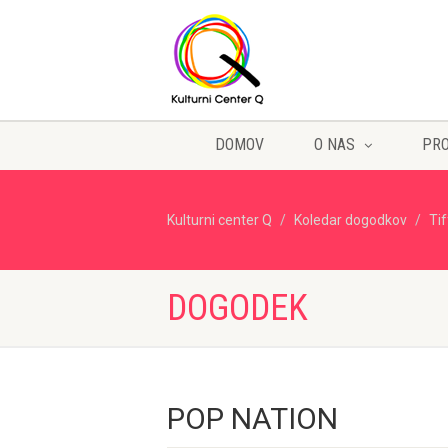
DOMOV
O NAS
PR
Kulturni center Q
Koledar dogodkov
Ti
DOGODEK
POP NATION