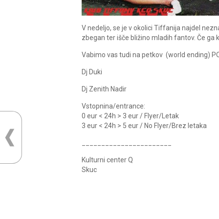
V nedeljo, se je v okolici Tiffanija najdel nez
zbegan ter išče bližino mladih fantov. Če ga
Vabimo vas tudi na petkov (world ending) PO
Dj Duki
Dj Zenith Nadir
Vstopnina/entrance:
0 eur < 24h > 3 eur / Flyer/Letak
3 eur < 24h > 5 eur / No Flyer/Brez letaka
_______________________
Kulturni center Q
Skuc