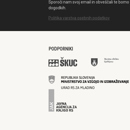
Sporoči nam svoj email in obveščali te bomo 
dogodkih.
Politika varstva osebnih podatkov
PODPORNIKI