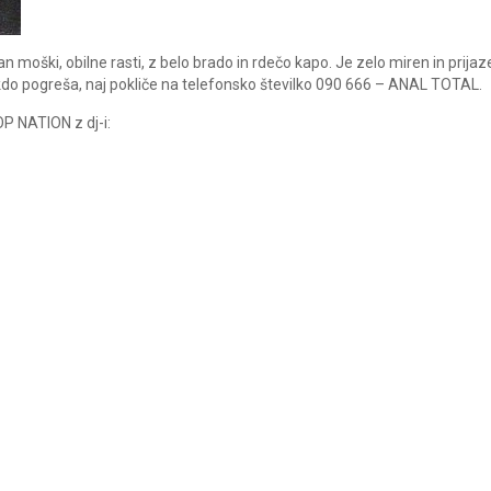
nan moški, obilne rasti, z belo brado in rdečo kapo. Je zelo miren in prijaz
 kdo pogreša, naj pokliče na telefonsko številko 090 666 – ANAL TOTAL.
P NATION z dj-i: