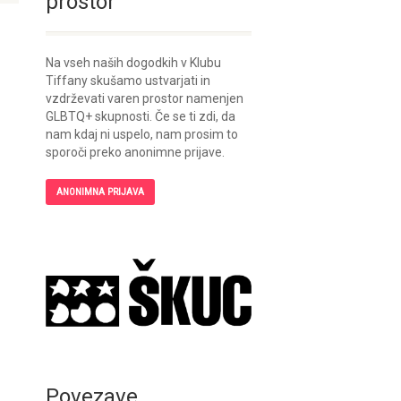
prostor
Na vseh naših dogodkih v Klubu
Tiffany skušamo ustvarjati in
vzdrževati varen prostor namenjen
GLBTQ+ skupnosti. Če se ti zdi, da
nam kdaj ni uspelo, nam prosim to
sporoči preko anonimne prijave.
ANONIMNA PRIJAVA
Povezave