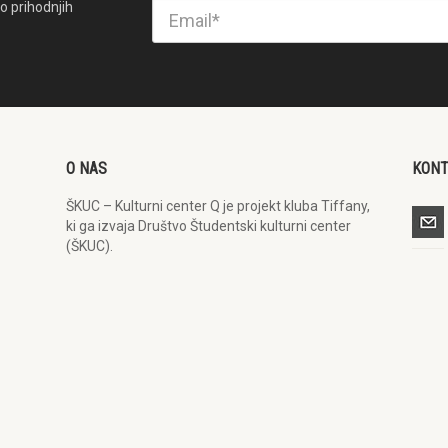
o prihodnjih
O NAS
KON
ŠKUC – Kulturni center Q je projekt kluba Tiffany,
ki ga izvaja Društvo Študentski kulturni center
(ŠKUC).