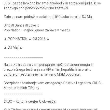
LGBT osebe lahko to kar smo. Svobodni in sproščeni ljudje, ki se
zabavajo pod ponosno mavrično zastavo!
Zato se nam pridruži v petek tudi ti! Glasbo bo vrtel DJ Maj.
Sing it! Dance it! Love it!
Pop Nation – najbolj queer zabava v mestu.
▲ POP NATION ▲ 4.3.2016 ▲
▲ DJ Maj ▲
____________________
Na petkovi zabavi vam ponujamo možnost anonimnega in
brezplačnega testiranja na HIV, sifilis, hepatitis B in oralno
gonorejo. Testiranje je namenjeno MSM populaciji.
Brezplačno testiranje vam omogočajo Društvo Legebitra, ŠKUC –
Magnus in Klub Tiffany.
____________________
ŠKUC – Kulturni center Q obvešča: