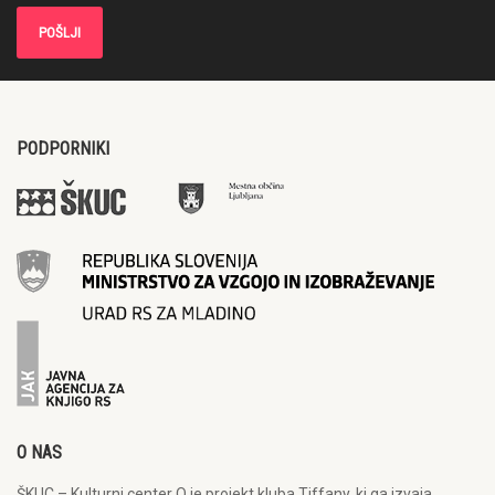
PODPORNIKI
O NAS
ŠKUC – Kulturni center Q je projekt kluba Tiffany, ki ga izvaja