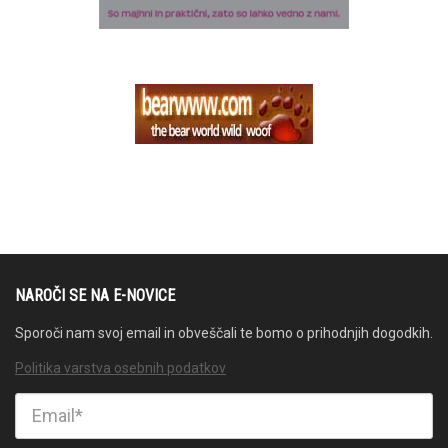
NAROČI SE NA E-NOVICE
Sporoči nam svoj email in obveščali te bomo o prihodnjih dogodkih.
Politika varstva osebnih podatkov