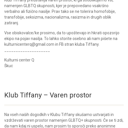
Klub Tiffany predstavlja varen prostor, ki ga sooblikujemo vsi,
namenjen GLBTQ skupnosti, kjer je prepovedano vsakršno
verbalno ali fizično nasilje. Prav tako se ne tolerira homofobije,
transfobije, seksizma, nacionalizma, rasizma in drugih oblik
zatiranj.
Vse obiskovalce/ke prosimo, da to upoštevajo in hkrati opozorijo
ekipo na pojav nasilja. To lahko storite osebno ali nam pišete na
kulturnicenterq@gmail.com in FB stran kluba Tiffany.
____________________
Kulturni center Q
Škuc
Klub Tiffany – Varen prostor
Na vseh naših dogodkih v Klubu Tiffany skušamo ustvarjati in
vzdrževati varen prostor namenjen GLBTQ+ skupnosti. Če se ti zdi,
da nam kdaj ni uspelo, nam prosim to sporoči preko anonimne