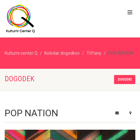
Kulturni center Q
Koledar dogodkov
Tiffany
POP NATION
DOGODEK
DOGODKI
POP NATION