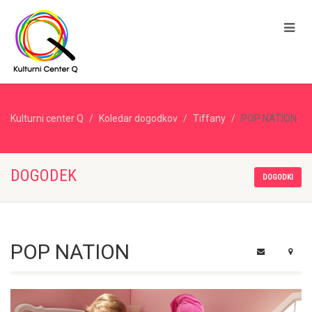
Kulturni center Q
Koledar dogodkov
Tiffany
POP NATION
DOGODEK
DOGODKI
POP NATION