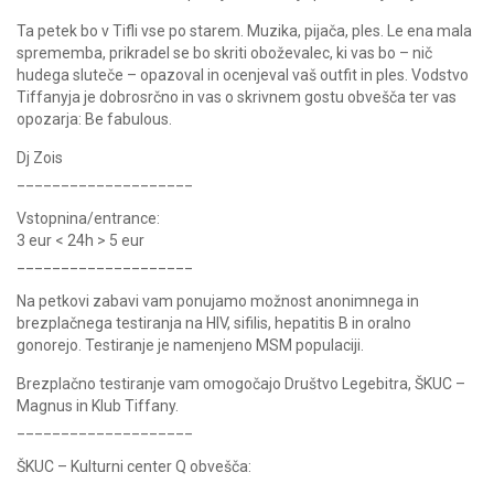
Ta petek bo v Tifli vse po starem. Muzika, pijača, ples. Le ena mala
sprememba, prikradel se bo skriti oboževalec, ki vas bo – nič
hudega sluteče – opazoval in ocenjeval vaš outfit in ples. Vodstvo
Tiffanyja je dobrosrčno in vas o skrivnem gostu obvešča ter vas
opozarja: Be fabulous.
Dj Zois
____________________
Vstopnina/entrance:
3 eur < 24h > 5 eur
____________________
Na petkovi zabavi vam ponujamo možnost anonimnega in
brezplačnega testiranja na HIV, sifilis, hepatitis B in oralno
gonorejo. Testiranje je namenjeno MSM populaciji.
Brezplačno testiranje vam omogočajo Društvo Legebitra, ŠKUC –
Magnus in Klub Tiffany.
____________________
ŠKUC – Kulturni center Q obvešča: