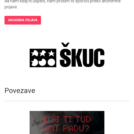
da nam kdaj ni uspelo, nam prosim to sporoči preko anonimne
prijave.
ANONIMNA PRIJAVA
Povezave