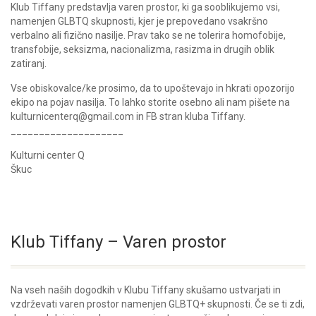
Klub Tiffany predstavlja varen prostor, ki ga sooblikujemo vsi,
namenjen GLBTQ skupnosti, kjer je prepovedano vsakršno
verbalno ali fizično nasilje. Prav tako se ne tolerira homofobije,
transfobije, seksizma, nacionalizma, rasizma in drugih oblik
zatiranj.
Vse obiskovalce/ke prosimo, da to upoštevajo in hkrati opozorijo
ekipo na pojav nasilja. To lahko storite osebno ali nam pišete na
kulturnicenterq@gmail.com in FB stran kluba Tiffany.
____________________
Kulturni center Q
Škuc
Klub Tiffany – Varen prostor
Na vseh naših dogodkih v Klubu Tiffany skušamo ustvarjati in
vzdrževati varen prostor namenjen GLBTQ+ skupnosti. Če se ti zdi,