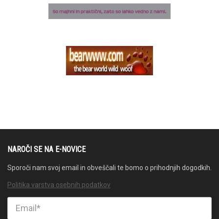
NAROČI SE NA E-NOVICE
Sporoči nam svoj email in obveščali te bomo o prihodnjih dogodkih.
Politika varstva osebnih podatkov