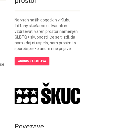
prostor
Na vseh naših dogodkih v Klubu
Tiffany skušamo ustvarjati in
vzdrževati varen prostor namenjen
GLBTQ+ skupnosti. Če se ti zdi, da
nam kdaj ni uspelo, nam prosim to
sporoči preko anonimne prijave.
ANONIMNA PRIJAVA
 se
Povezave