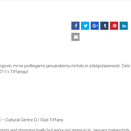
in trgovin, mi ne podlegamo januarskemu mrtvilu in zdolgočasenosti. Zato
011 v Tiffanyju!
– Cultural Centre Q / Club Tiffany
streets and shopping malls but we’re not giving in to January melancholy