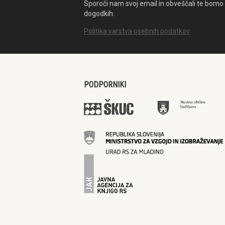
Sporoči nam svoj email in obveščali te bomo 
dogodkih.
Politika varstva osebnih podatkov
PODPORNIKI