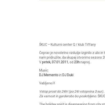
ŠKUC – Kulturni center Q / klub Tiffany
Čeprav je novoletno vzdušje izginilo z ulic 
nam pridružite, da skupaj otvorimo sezono 2
V
petek, 07.01.2011
, od
23h
naprej.
Music:
DJ Memento
in
DJ Duki
Vabljene/i!
Vstop prost do 24h! (po 24i vstopnina 3 eur).
Za varnost in garderobo bo poskrbljeno.
ŠKUC 
The holiday spirit is disappearing from city 