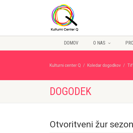
DOMOV
O NAS
PR
Kulturni center Q
Koledar dogodkov
Ti
DOGODEK
Otvoritveni žur sezo