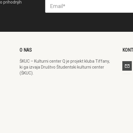
o prihodnjih
O NAS
KON
ŠKUC – Kulturni center Q je projekt kluba Tiffany,
ki ga izvaja Društvo Študentski kulturni center
(ŠKUC).