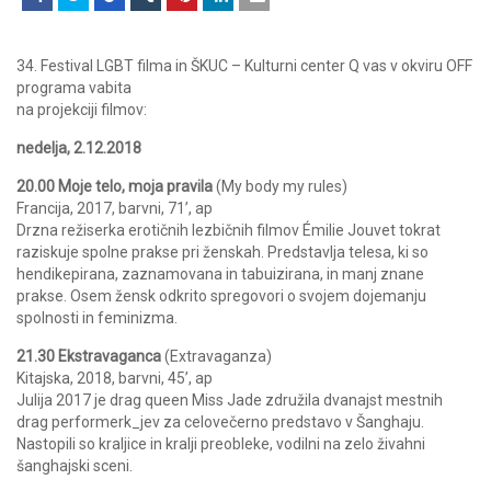
34. Festival LGBT filma in ŠKUC – Kulturni center Q vas v okviru OFF
programa vabita
na projekciji filmov:
nedelja, 2.12.2018
20.00 Moje telo, moja pravila
(My body my rules)
Francija, 2017, barvni, 71’, ap
Drzna režiserka erotičnih lezbičnih filmov Émilie Jouvet tokrat
raziskuje spolne prakse pri ženskah. Predstavlja telesa, ki so
hendikepirana, zaznamovana in tabuizirana, in manj znane
prakse. Osem žensk odkrito spregovori o svojem dojemanju
spolnosti in feminizma.
21.30 Ekstravaganca
(Extravaganza)
Kitajska, 2018, barvni, 45’, ap
Julija 2017 je drag queen Miss Jade združila dvanajst mestnih
drag performerk_jev za celovečerno predstavo v Šanghaju.
Nastopili so kraljice in kralji preobleke, vodilni na zelo živahni
šanghajski sceni.