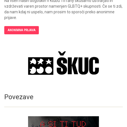
Na vseh naših dogodkih v Klubu Tiffany skušamo ustvarjati in
vzdrževati varen prostor namenjen GLBTQ+ skupnosti. Če se ti zdi,
da nam kdaj ni uspelo, nam prosim to sporoči preko anonimne
prijave.
ANONIMNA PRIJAVA
Povezave