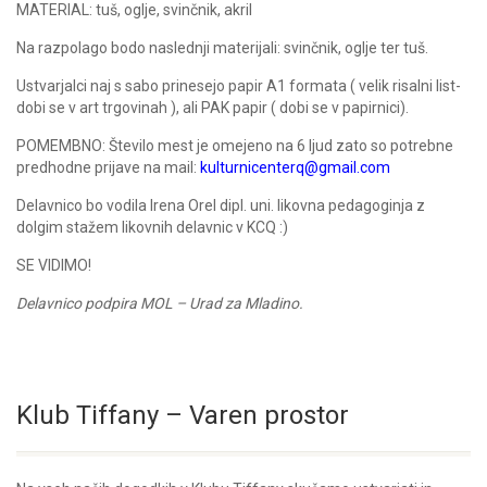
MATERIAL: tuš, oglje, svinčnik, akril
Na razpolago bodo naslednji materijali: svinčnik, oglje ter tuš.
Ustvarjalci naj s sabo prinesejo papir A1 formata ( velik risalni list-
dobi se v art trgovinah ), ali PAK papir ( dobi se v papirnici).
POMEMBNO: Število mest je omejeno na 6 ljud zato so potrebne
predhodne prijave na mail:
kulturnicenterq@gmail.com
Delavnico bo vodila Irena Orel dipl. uni. likovna pedagoginja z
dolgim stažem likovnih delavnic v KCQ :)
SE VIDIMO!
Delavnico podpira MOL – Urad za Mladino.
Klub Tiffany – Varen prostor