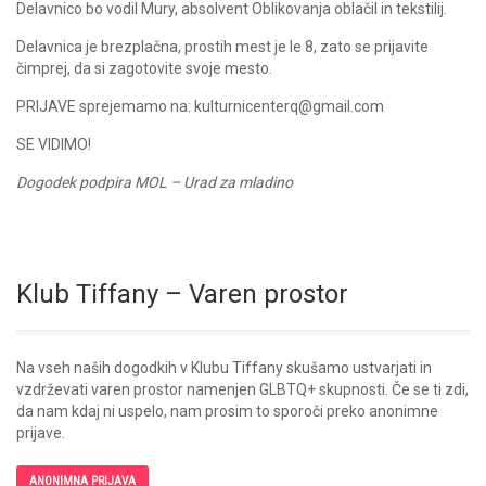
Delavnico bo vodil Mury, absolvent Oblikovanja oblačil in tekstilij.
Delavnica je brezplačna, prostih mest je le 8, zato se prijavite
čimprej, da si zagotovite svoje mesto.
PRIJAVE sprejemamo na: kulturnicenterq@gmail.com
SE VIDIMO!
Dogodek podpira MOL – Urad za mladino
Klub Tiffany – Varen prostor
Na vseh naših dogodkih v Klubu Tiffany skušamo ustvarjati in
vzdrževati varen prostor namenjen GLBTQ+ skupnosti. Če se ti zdi,
da nam kdaj ni uspelo, nam prosim to sporoči preko anonimne
prijave.
ANONIMNA PRIJAVA