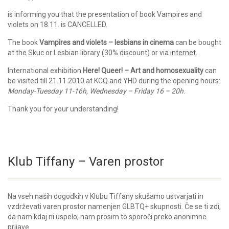
is informing you that the presentation of book Vampires and
violets on 18.11. is CANCELLED.
The book
Vampires and violets – lesbians in cinema
can be bought
at the Skuc or Lesbian library (30% discount) or via
internet
.
International exhibition
Here! Queer! – Art and homosexuality
can
be visited till 21.11.2010 at KCQ and YHD during the opening hours:
Monday-Tuesday 11-16h, Wednesday – Friday 16 – 20h
.
Thank you for your understanding!
Klub Tiffany – Varen prostor
Na vseh naših dogodkih v Klubu Tiffany skušamo ustvarjati in
vzdrževati varen prostor namenjen GLBTQ+ skupnosti. Če se ti zdi,
da nam kdaj ni uspelo, nam prosim to sporoči preko anonimne
prijave.