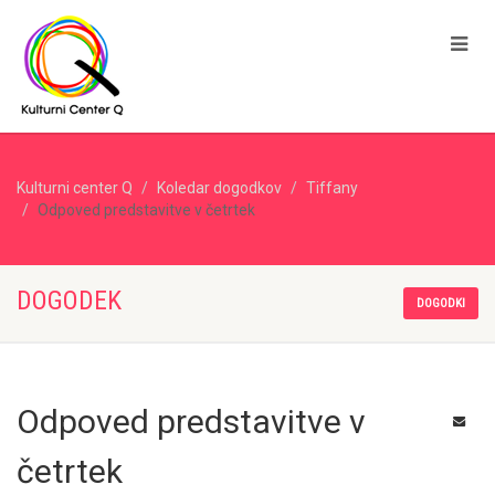
Kulturni center Q
Koledar dogodkov
Tiffany
Odpoved predstavitve v četrtek
DOGODEK
DOGODKI
Odpoved predstavitve v
četrtek