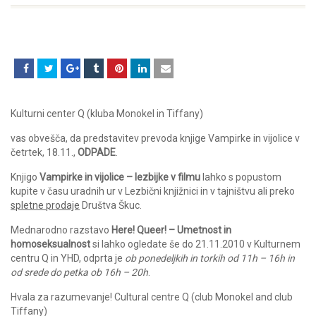
Kulturni center Q (kluba Monokel in Tiffany)
vas obvešča, da predstavitev prevoda knjige Vampirke in vijolice v
četrtek, 18.11.,
ODPADE
.
Knjigo
Vampirke in vijolice – lezbijke v filmu
lahko s popustom
kupite v času uradnih ur v Lezbični knjižnici in v tajništvu ali preko
spletne prodaje
Društva Škuc.
Mednarodno razstavo
Here! Queer! – Umetnost in
homoseksualnost
si lahko ogledate še do 21.11.2010 v Kulturnem
centru Q in YHD, odprta je
ob ponedeljkih in torkih od 11h – 16h in
od srede do petka ob 16h – 20h
.
Hvala za razumevanje! Cultural centre Q (club Monokel and club
Tiffany)