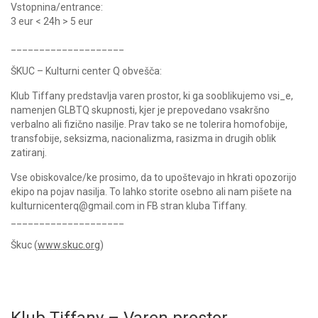
Vstopnina/entrance:
3 eur < 24h > 5 eur
____________________
ŠKUC – Kulturni center Q obvešča:
Klub Tiffany predstavlja varen prostor, ki ga sooblikujemo vsi_e,
namenjen GLBTQ skupnosti, kjer je prepovedano vsakršno
verbalno ali fizično nasilje. Prav tako se ne tolerira homofobije,
transfobije, seksizma, nacionalizma, rasizma in drugih oblik
zatiranj.
Vse obiskovalce/ke prosimo, da to upoštevajo in hkrati opozorijo
ekipo na pojav nasilja. To lahko storite osebno ali nam pišete na
kulturnicenterq@gmail.com in FB stran kluba Tiffany.
____________________
Škuc (
www.skuc.org
)
Klub Tiffany – Varen prostor