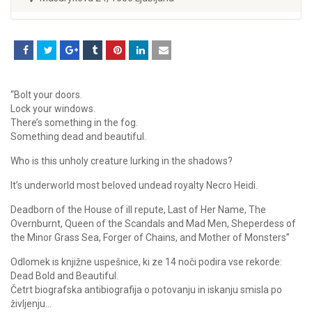
“Bolt your doors.
Lock your windows.
There’s something in the fog.
Something dead and beautiful.
Who is this unholy creature lurking in the shadows?
It’s underworld most beloved undead royalty Necro Heidi.
Deadborn of the House of ill repute, Last of Her Name, The
Overnburnt, Queen of the Scandals and Mad Men, Sheperdess of
the Minor Grass Sea, Forger of Chains, and Mother of Monsters”
Odlomek is knjižne uspešnice, ki ze 14 noči podira vse rekorde:
Dead Bold and Beautiful.
Četrt biografska antibiografija o potovanju in iskanju smisla po
življenju…