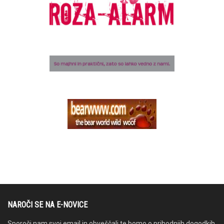
NAROČI SE NA E-NOVICE
Sporoči nam svoj email in obveščali te bomo o prihodnjih dogodkih.