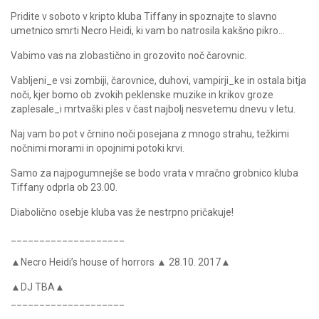
Pridite v soboto v kripto kluba Tiffany in spoznajte to slavno
umetnico smrti Necro Heidi, ki vam bo natrosila kakšno pikro…
Vabimo vas na zlobastično in grozovito noč čarovnic.
Vabljeni_e vsi zombiji, čarovnice, duhovi, vampirji_ke in ostala bitja
noči, kjer bomo ob zvokih peklenske muzike in krikov groze
zaplesale_i mrtvaški ples v čast najbolj nesvetemu dnevu v letu.
Naj vam bo pot v črnino noči posejana z mnogo strahu, težkimi
nočnimi morami in opojnimi potoki krvi.
Samo za najpogumnejše se bodo vrata v mračno grobnico kluba
Tiffany odprla ob 23.00.
Diabolično osebje kluba vas že nestrpno pričakuje!
____________________
▲Necro Heidi’s house of horrors ▲ 28.10. 2017▲
▲DJ TBA▲
____________________