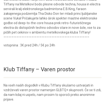
Tiffany na Metelkovi bodo plesne odvode techna, housa in electra
servirali kralj elektronskega badmintona E.B.King, faraon
zakajenega podzemlja Tha Disko Don ter mladi princ ljubljanske
scene Vuka! Pričakujete lahko širok spekter mastne elektronske
godbe od deep-to-the-core housa prek retro-futurističnega
electra do distopičnih techno odvodov stare in nove šole, vse to za
pičlih pet cekinov v ambientu metelkovskega kluba Tiffany!
————————–
————————–
————————–
——————–
vstopnina : 3€ pred 24h / 5€ po 24h
Klub Tiffany – Varen prostor
Na vseh naših dogodkih v Klubu Tiffany skušamo ustvarjati in
vzdrževati varen prostor namenjen GLBTQ+ skupnosti. Če se ti zdi,
da nam kdaj ni uspelo, nam prosim to sporoči preko anonimne
prijave.