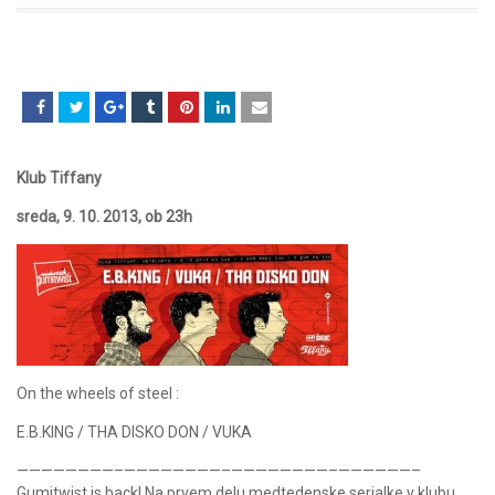
Klub Tiffany
sreda, 9. 10. 2013, ob 23h
On the wheels of steel :
E.B.KING / THA DISKO DON / VUKA
————————–
————————–
————————–
——————–
Gumitwist is back! Na prvem delu medtedenske serialke v klubu