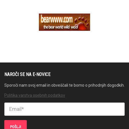
NAROČI SE NA E-NOVICE
Sporoči nam svoj email in obveščali te bomo o prihodnjih dogodkih.
Politika varstva osebnih podatkov