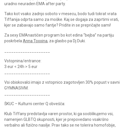
uradno neuraden EMA after party.
Tako kot vsako zadnjo soboto v mesecu, bodo tudi tokrat vrata
Tiffanija odprta samo za moške. Kaj se dogaja za zaprtimi vrati,
kjer se zabavajo samo fantje? Pridite in se prepričajte sami!
Za sexy EMAnastičen program bo kot edina “bejba” na partiju
poskrbela
Anna Toxxina
, za glasbo pa Dj Duki.
____________________
Vstopnina/entrance:
3 eur < 24h > 5 eur
____________________
Vsi obiskovalci imajo z vstopnico zagotovljen 30% popust v savni
GYMNASIVM.
____________________
ŠKUC – Kulturni center Q obvešča:
Klub Tiffany predstavlja varen prostor, ki ga sooblikujemo vsi,
namenjen GLBTQ skupnosti, kjer je prepovedano vsakršno
verbalno ali fizično nasilje. Prav tako se ne tolerira homofobije,