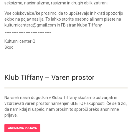
seksizma, nacionalizma, rasizma in drugih oblik zatiranj.
Vse obiskovalce/ke prosimo, da to upoštevajo in hkrati opozorijo
ekipo na pojav nasilja. To lahko storite osebno ali nam pišete na
kulturnicenterq@gmail.com in FB stran kluba Tiffany.
____________________
Kulturni center Q
Škuc
Klub Tiffany – Varen prostor
Na vseh naših dogodkih v Klubu Tiffany skušamo ustvarjati in
vzdrževati varen prostor namenjen GLBTQ+ skupnosti. Če se ti zdi,
da nam kdaj ni uspelo, nam prosim to sporoči preko anonimne
prijave.
ANONIMNA PRIJAVA