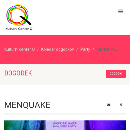
Kulturni center Q
Koledar dogodkov
Party
MENQUAKE
DOGODEK
DOGODKI
MENQUAKE