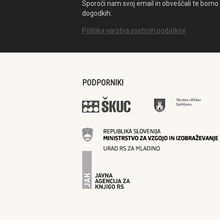
Sporoči nam svoj email in obveščali te bomo 
dogodkih.
Politika varstva osebnih podatkov
PODPORNIKI