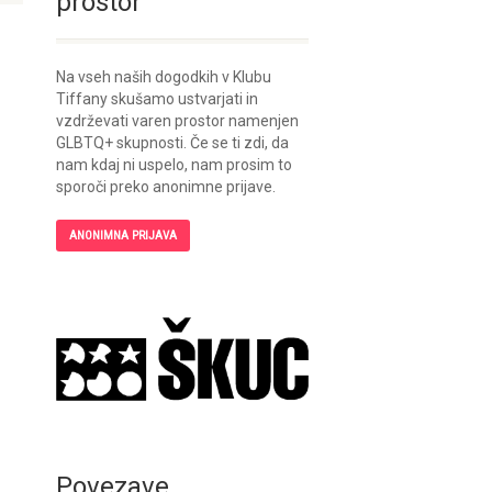
prostor
Na vseh naših dogodkih v Klubu
Tiffany skušamo ustvarjati in
vzdrževati varen prostor namenjen
GLBTQ+ skupnosti. Če se ti zdi, da
nam kdaj ni uspelo, nam prosim to
sporoči preko anonimne prijave.
ANONIMNA PRIJAVA
Povezave