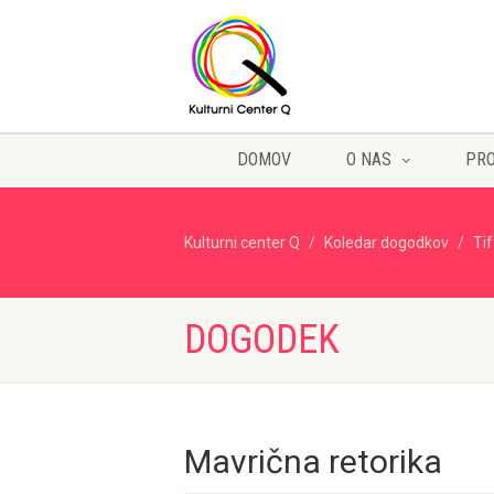
DOMOV
O NAS
PR
Kulturni center Q
Koledar dogodkov
Ti
DOGODEK
Mavrična retorika