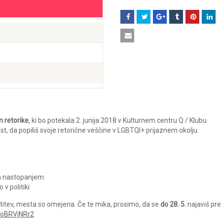
n retorike
, ki bo potekala 2. junija 2018 v Kulturnem centru Q / Klubu
st, da popiliš svoje retorične veščine v LGBTQI+ prijaznem okolju.
im nastopanjem
v politiki
stitev, mesta so omejena. Če te mika, prosimo, da se
do 28. 5.
najaviš pr
woBRVjNRr2