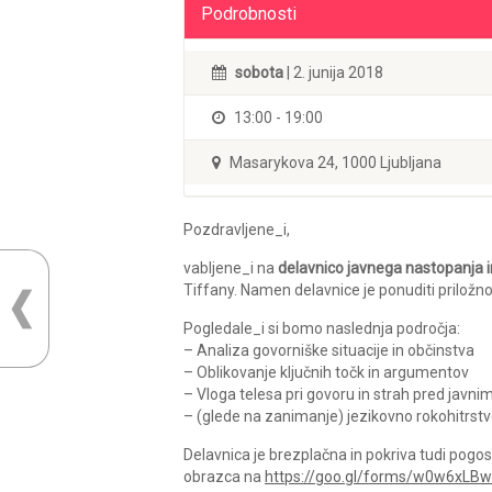
Podrobnosti
sobota
| 2. junija 2018
13:00 - 19:00
Masarykova 24, 1000 Ljubljana
Pozdravljene_i,
vabljene_i na
delavnico javnega nastopanja i
Tiffany. Namen delavnice je ponuditi priložno
Pogledale_i si bomo naslednja področja:
– Analiza govorniške situacije in občinstva
– Oblikovanje ključnih točk in argumentov
– Vloga telesa pri govoru in strah pred javn
– (glede na zanimanje) jezikovno rokohitrstvo 
Delavnica je brezplačna in pokriva tudi pogo
obrazca na
https://goo.gl/forms/w0w6xLB