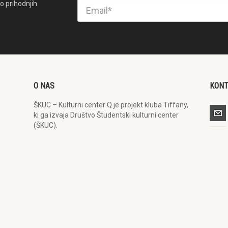
o prihodnjih
O NAS
KON
ŠKUC – Kulturni center Q je projekt kluba Tiffany,
ki ga izvaja Društvo Študentski kulturni center
(ŠKUC).