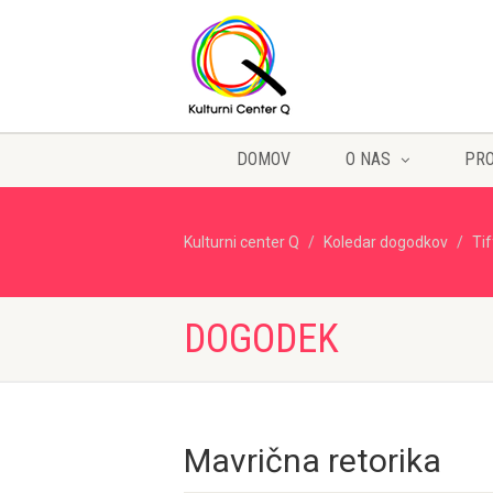
DOMOV
O NAS
PR
Kulturni center Q
Koledar dogodkov
Ti
DOGODEK
Mavrična retorika