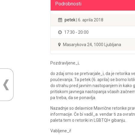
Podrobnosti
petek
| 6. aprila 2018
17:30 - 20:00
Masarykova 24, 1000 Ljubljana
Pozdravljene_i,
do zdaj smo se pretvarjale_i, da je retorika
poučevanja. Ta petek (6. aprila) se bomo loti
do strahu pred javnim nastopanjem in kako g
pritiskom javnega nastopanja včasih začnemo p
pa treba, da se ponavlja.
Nazadnje so delavnice Mavrične retorike prav 
informacije. Če bi vadil_a. vendar ti za ovratn
paleta tem o retoriki in LGBTQI+ gibanju.
Vabljene_i!