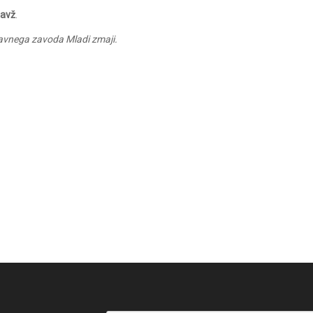
javž
.
avnega zavoda Mladi zmaji.