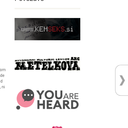
enom
ide
od
 ni