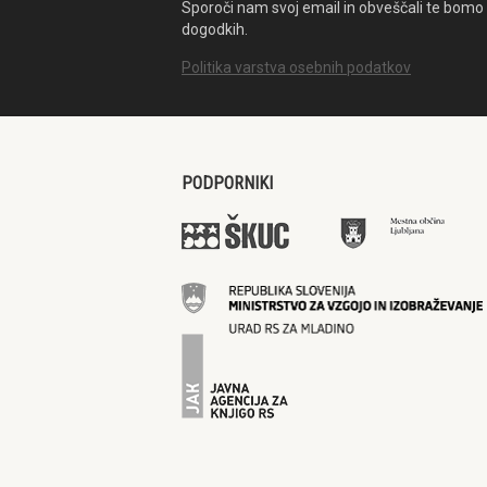
Sporoči nam svoj email in obveščali te bomo 
dogodkih.
Politika varstva osebnih podatkov
PODPORNIKI