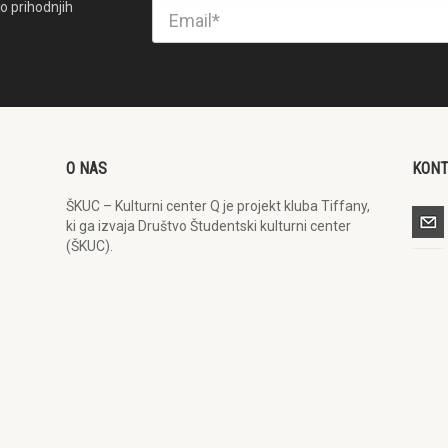
o prihodnjih
O NAS
KON
ŠKUC – Kulturni center Q je projekt kluba Tiffany,
ki ga izvaja Društvo Študentski kulturni center
(ŠKUC).