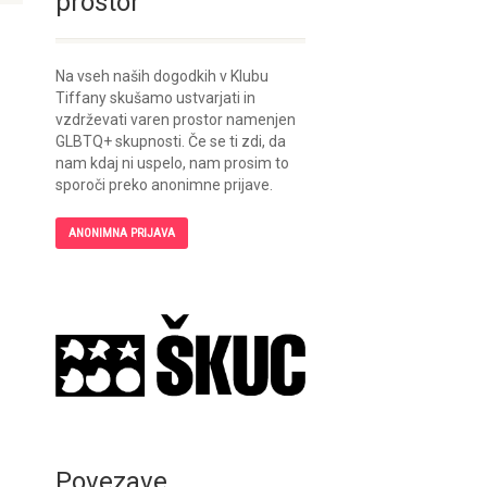
prostor
Na vseh naših dogodkih v Klubu
Tiffany skušamo ustvarjati in
vzdrževati varen prostor namenjen
GLBTQ+ skupnosti. Če se ti zdi, da
nam kdaj ni uspelo, nam prosim to
sporoči preko anonimne prijave.
ANONIMNA PRIJAVA
Povezave