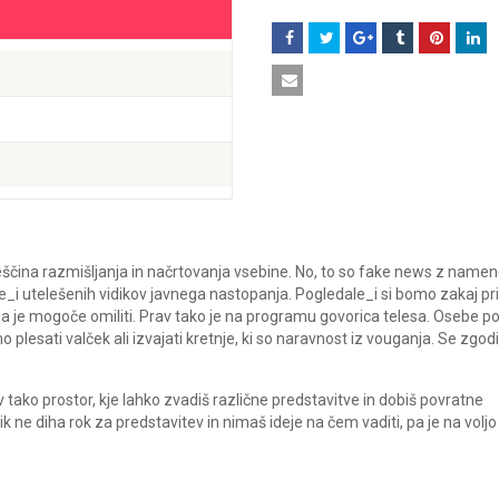
 veščina razmišljanja in načrtovanja vsebine. No, to so fake news z nam
le_i utelešenih vidikov javnega nastopanja. Pogledale_i si bomo zakaj pr
a je mogoče omiliti. Prav tako je na programu govorica telesa. Osebe p
lesati valček ali izvajati kretnje, ki so naravnost iz vouganja. Se zgodi,
tako prostor, kje lahko zvadiš različne predstavitve in dobiš povratne
ik ne diha rok za predstavitev in nimaš ideje na čem vaditi, pa je na voljo