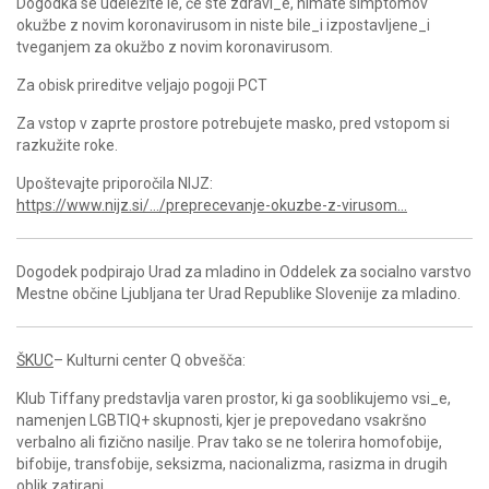
Dogodka se udeležite le, če ste zdravi_e, nimate simptomov
okužbe z novim koronavirusom in niste bile_i izpostavljene_i
tveganjem za okužbo z novim koronavirusom.
Za obisk prireditve veljajo pogoji PCT
Za vstop v zaprte prostore potrebujete masko, pred vstopom si
razkužite roke.
Upoštevajte priporočila NIJZ:
https://www.nijz.si/…/preprecevanje-okuzbe-z-virusom…
Dogodek podpirajo Urad za mladino in Oddelek za socialno varstvo
Mestne občine Ljubljana ter Urad Republike Slovenije za mladino.
ŠKUC
– Kulturni center Q obvešča:
Klub Tiffany predstavlja varen prostor, ki ga sooblikujemo vsi_e,
namenjen LGBTIQ+ skupnosti, kjer je prepovedano vsakršno
verbalno ali fizično nasilje. Prav tako se ne tolerira homofobije,
bifobije, transfobije, seksizma, nacionalizma, rasizma in drugih
oblik zatiranj.