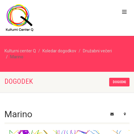
Kulturni center Q
Koledar dogodkov
Družabni večeri
Marino
DOGODEK
DOGODKI
Marino