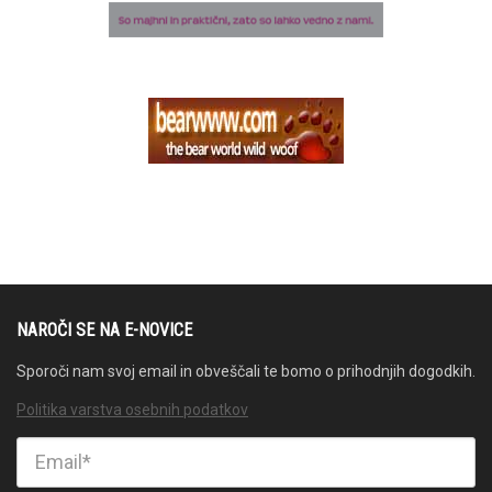
NAROČI SE NA E-NOVICE
Sporoči nam svoj email in obveščali te bomo o prihodnjih dogodkih.
Politika varstva osebnih podatkov