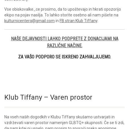
Vse obiskovalke_ce prosimo, da to upoštevajo in hkrati opozorijo
ekipo na pojav nasilja. To lahko storite osebno ali nam pišete na
kulturnicenterq@gmail.com
in
FB stran Klub Tiffany
.
NAŠE DEJAVNOSTI LAHKO PODPRETE Z DONACIJAMI NA
RAZLIČNE NAČINE.
ZA VAŠO PODPORO SE ISKRENO ZAHVALJUJEMO.
Klub Tiffany – Varen prostor
Na vseh naših dogodkih v Klubu Tiffany skušamo ustvarjati in
vzdrževati varen prostor namenjen GLBTQ+ skupnosti. Če se ti zdi,
da nam kdaj ni uspelo, nam prosim to sporoči preko anonimne