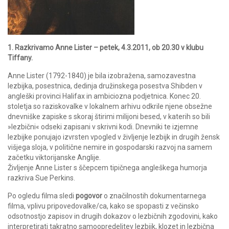
1. Razkrivamo Anne Lister – petek, 4.3.2011, ob 20.30 v klubu
Tiffany.
Anne Lister (1792-1840) je bila izobražena, samozavestna
lezbijka, posestnica, dedinja družinskega posestva Shibden v
angleški provinci Halifax in ambiciozna podjetnica. Konec 20.
stoletja so raziskovalke v lokalnem arhivu odkrile njene obsežne
dnevniške zapiske s skoraj štirimi milijoni besed, v katerih so bili
»lezbični« odseki zapisani v skrivni kodi. Dnevniki te izjemne
lezbijke ponujajo izvrsten vpogled v življenje lezbijk in drugih žensk
višjega sloja, v politične nemire in gospodarski razvoj na samem
začetku viktorijanske Anglije.
Življenje Anne Lister s ščepcem tipičnega angleškega humorja
razkriva Sue Perkins.
Po ogledu filma sledi
pogovor
o značilnostih dokumentarnega
filma, vplivu pripovedovalke/ca, kako se spopasti z večinsko
odsotnostjo zapisov in drugih dokazov o lezbičnih zgodovini, kako
interpretirati takratno samoopredelitev lezbijk, klozet in lezbična