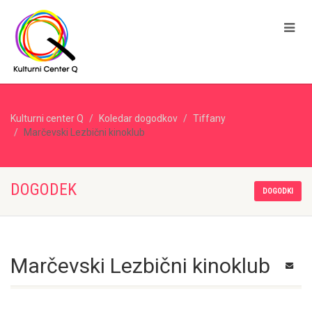
Kulturni center Q
Koledar dogodkov
Tiffany
Marčevski Lezbični kinoklub
DOGODEK
DOGODKI
Marčevski Lezbični kinoklub