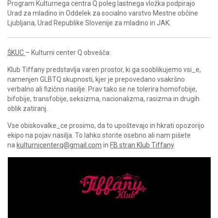
Program Kulturnega centra Q poleg lastnega vložka podpirajo
Urad za mladino in Oddelek za socialno varstvo Mestne občine
Ljubljana, Urad Republike Slovenije za mladino in JAK.
ŠKUC
– Kulturni center Q obvešča:
Klub Tiffany predstavlja varen prostor, ki ga sooblikujemo vsi_e,
namenjen GLBTQ skupnosti, kjer je prepovedano vsakršno
verbalno ali fizično nasilje. Prav tako se ne tolerira homofobije,
bifobije, transfobije, seksizma, nacionalizma, rasizma in drugih
oblik zatiranj.
Vse obiskovalke_ce prosimo, da to upoštevajo in hkrati opozorijo
ekipo na pojav nasilja. To lahko storite osebno ali nam pišete
na
kulturnicenterq@gmail.com
in
FB stran Klub Tiffany
.