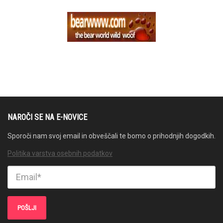
NAROČI SE NA E-NOVICE
Sporoči nam svoj email in obveščali te bomo o prihodnjih dogodkih.
Politika varstva osebnih podatkov