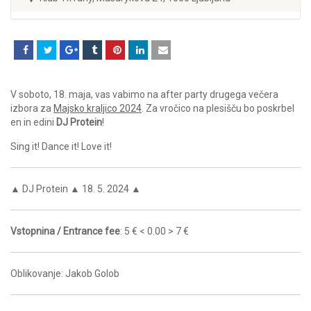
V soboto, 18. maja, vas vabimo na after party drugega večera
izbora za
Majsko kraljico 2024
. Za vročico na plesišču bo poskrbel
en in edini
DJ Protein
!
Sing it! Dance it! Love it!
▲ DJ Protein ▲ 18. 5. 2024 ▲
Vstopnina / Entrance fee
: 5 € < 0.00 > 7 €
Oblikovanje: Jakob Golob