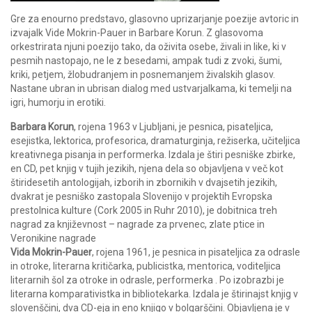
Gre za enourno predstavo, glasovno uprizarjanje poezije avtoric in
izvajalk Vide Mokrin-Pauer in Barbare Korun. Z glasovoma
orkestrirata njuni poezijo tako, da oživita osebe, živali in like, ki v
pesmih nastopajo, ne le z besedami, ampak tudi z zvoki, šumi,
kriki, petjem, žlobudranjem in posnemanjem živalskih glasov.
Nastane ubran in ubrisan dialog med ustvarjalkama, ki temelji na
igri, humorju in erotiki.
Barbara Korun
, rojena 1963 v Ljubljani, je pesnica, pisateljica,
esejistka, lektorica, profesorica, dramaturginja, režiserka, učiteljica
kreativnega pisanja in performerka. Izdala je štiri pesniške zbirke,
en CD, pet knjig v tujih jezikih, njena dela so objavljena v več kot
štiridesetih antologijah, izborih in zbornikih v dvajsetih jezikih,
dvakrat je pesniško zastopala Slovenijo v projektih Evropska
prestolnica kulture (Cork 2005 in Ruhr 2010), je dobitnica treh
nagrad za književnost – nagrade za prvenec, zlate ptice in
Veronikine nagrade
Vida Mokrin-Pauer
, rojena 1961, je pesnica in pisateljica za odrasle
in otroke, literarna kritičarka, publicistka, mentorica, voditeljica
literarnih šol za otroke in odrasle, performerka . Po izobrazbi je
literarna komparativistka in bibliotekarka. Izdala je štirinajst knjig v
slovenščini, dva CD-eja in eno knjigo v bolgarščini. Objavljena je v