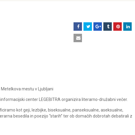
 Metelkova mestu v Ljubljani
informacijski center LEGEBITRA organizira literarno-družabni večer.
ficiramo kot geji, lezbijke, biseksualne, panseksualne, aseksualne,
iterarna besedila in poezijo “starih” ter ob domačih dobrotah debatirali z