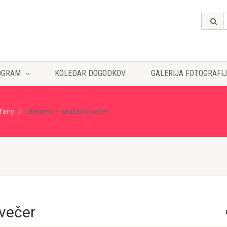
OGRAM
KOLEDAR DOGODKOV
GALERIJA FOTOGRAFIJ
ffany
Literarno – družabni večer
 večer