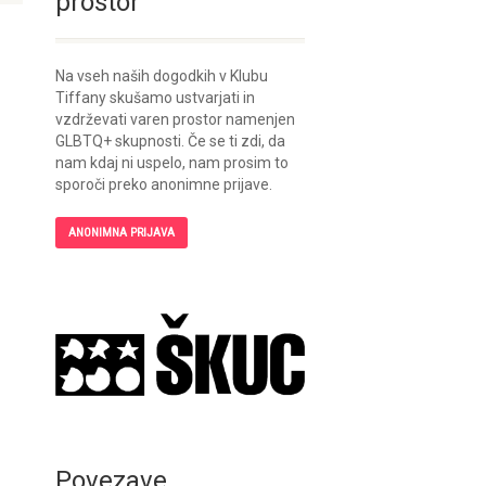
prostor
Na vseh naših dogodkih v Klubu
Tiffany skušamo ustvarjati in
vzdrževati varen prostor namenjen
GLBTQ+ skupnosti. Če se ti zdi, da
nam kdaj ni uspelo, nam prosim to
sporoči preko anonimne prijave.
ANONIMNA PRIJAVA
Povezave