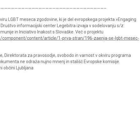
———————————————————————————————–
kviru LGBT meseca zgodovine, ki je del evropskega projekta »Engaging
Društvo informacijski center Legebitra izvaja v sodelovanju s/z:
unije in Iniciativo Inakost s Slovaške. Več o projektu
hp/component/content/article/1-prva-stran/196-zaenja-se-lgbt-mesec-
je, Direktorata za pravosodje, svobodo in varnost v okviru programa
dokumenta ne odraža nujno mnenj in stališč Evropske komisije.
i občini Ljubljana