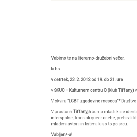
Vabimo te na literarno-družabni večer,
ki bo
v četrtek, 23. 2. 2012 od 19. do 21. ure
v
ŠKUC – Kulturnem centru Q (klub Tiffany)
v
V okviru
“LGBT zgodovine meseca”*
Društvo 
V prostorih
Tiffanyja
bomo mladi, ki se identi
interspolne, trans ali queer osebe, prebirali l
mladimi avtorji in tistimi, ki so to po srcu.
Vabljen/-a!