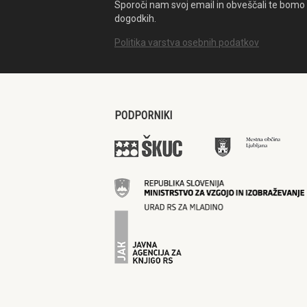
Sporoči nam svoj email in obveščali te bomo 
dogodkih.
Politika varstva osebnih podatkov
PODPORNIKI