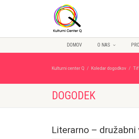
DOMOV
O NAS
PR
Kulturni center Q
Koledar dogodkov
Ti
DOGODEK
Literarno – družabni