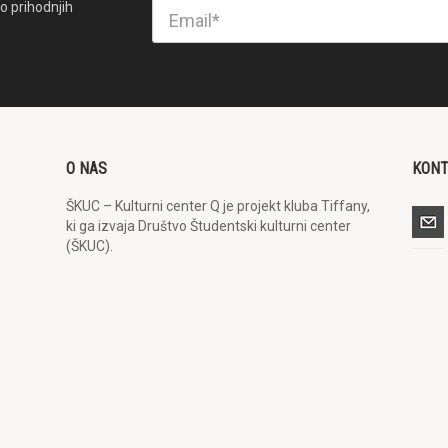
o prihodnjih
O NAS
KON
ŠKUC – Kulturni center Q je projekt kluba Tiffany,
ki ga izvaja Društvo Študentski kulturni center
(ŠKUC).