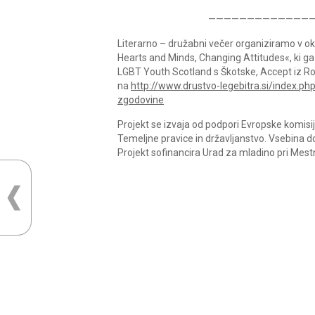
—————————————
Literarno – družabni večer organiziramo v o
Hearts and Minds, Changing Attitudes«, ki ga 
LGBT Youth Scotland s Škotske, Accept iz Rom
na
http://www.drustvo-legebitra.si/index.p
zgodovine
Projekt se izvaja od podpori Evropske komisi
Temeljne pravice in državljanstvo. Vsebina 
Projekt sofinancira Urad za mladino pri Mestn