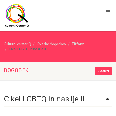
Kulturni center Q
Koledar dogodkov
Tiffany
Cikel LGBTQ in nasilje II.
DOGODEK
DOGODKI
Cikel LGBTQ in nasilje II.