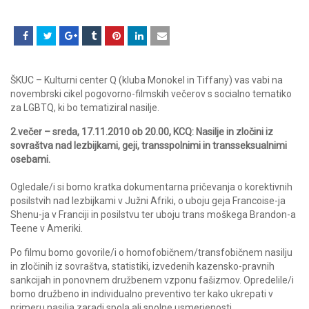
ŠKUC – Kulturni center Q (kluba Monokel in Tiffany) vas vabi na
novembrski cikel pogovorno-filmskih večerov s socialno tematiko
za LGBTQ, ki bo tematiziral nasilje.
2.večer – sreda, 17.11.2010 ob 20.00, KCQ: Nasilje in zločini iz
sovraštva nad lezbijkami, geji, transspolnimi in transseksualnimi
osebami.
Ogledale/i si bomo kratka dokumentarna pričevanja o korektivnih
posilstvih nad lezbijkami v Južni Afriki, o uboju geja Francoise-ja
Shenu-ja v Franciji in posilstvu ter uboju trans moškega Brandon-a
Teene v Ameriki.
Po filmu bomo govorile/i o homofobičnem/transfobičnem nasilju
in zločinih iz sovraštva, statistiki, izvedenih kazensko-pravnih
sankcijah in ponovnem družbenem vzponu fašizmov. Opredelile/i
bomo družbeno in individualno preventivo ter kako ukrepati v
primeru nasilja zaradi spola ali spolne usmerjenosti.