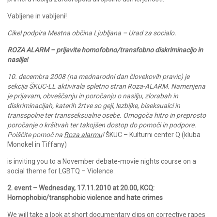
Vabljene in vabljeni!
Cikel podpira Mestna občina Ljubljana – Urad za socialo.
ROZA ALARM – prijavite homofobno/transfobno diskriminacijo in
nasilje!
10. decembra 2008 (na mednarodni dan človekovih pravic) je
sekcija ŠKUC-LL aktivirala spletno stran Roza-ALARM. Namenjena
je prijavam, obveščanju in poročanju o nasilju, zlorabah in
diskriminacijah, katerih žrtve so geji, lezbijke, biseksualci in
transspolne ter transseksualne osebe. Omogoča hitro in preprosto
poročanje o kršitvah ter takojšen dostop do pomoči in podpore.
Poiščite pomoč na
Roza alarmu
!
ŠKUC – Kulturni center Q (kluba
Monokel in Tiffany)
is inviting you to a November debate-movie nights course on a
social theme for LGBTQ – Violence.
2. event – Wednesday, 17.11.2010 at 20.00, KCQ:
Homophobic/transphobic violence and hate crimes
We will take a look at short documentary clips on corrective rapes