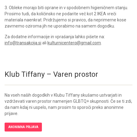
3. Obleke morajo biti oprane in v spodobnem higieničnem stanju.
Prosimo tudi, da količinsko ne podarite več kot 2 IKEA vreči
materiala naenkrat. Pridržujemo si pravico, da neprimerne kose
zavrnemo oziroma jih ne uporabimo na samem dogodku.
Za dodatne informacije in vprašanja lahko pišete na:
info@transakcija.si
ali
kulturnicenterq@gmail.com
.
Klub Tiffany – Varen prostor
Na vseh naših dogodkih v Klubu Tiffany skušamo ustvarjati in
vzdrževati varen prostor namenjen GLBTQ+ skupnosti. Če se ti zdi,
da nam kdaj ni uspelo, nam prosim to sporoči preko anonimne
prijave.
ANONIMNA PRIJAVA