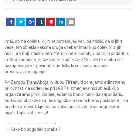
Imaš doma obleke, ki jih ne potrebuješ več, pa misliš, da bi jih z
veseljem oblekla kakšna druga oseba? Imaš kup oblek, ki si jih
nosil_a v bolj maskulinem/feminilnem obdobju, pa bi jih podaril_a
in hkrati odnesla_el takšne, ki ti ustrezajo? Si LGBT+ oseba in ti
nakupovanje v trgovinah z oddelki, ki so ločeni po spolu,
predstavlja nelagodje?
Pri
Zavodu TransAkcija
in Klubu Tiffany ti ponujamo edinstveno
priložnost, da sodeluješ pri LGBT+ izmenjevalnici oblačil, ki jo
organiziramo prvič. Sodeluješ lahko bodisi tako, da kaj podariš,
bodisi kot obiskovalka_ec dogodka. Seveda bomo poskrbele_i za
prijeten ambient, kjer bo na voljo tudi druženje ob prigrizkih in
pijači. Toplo vabljene_i!
———————————————-
–> Kako bo dogodek potekal?