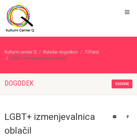
Kulturni center Q
Koledar dogodkov
Tiffany
LGBT+ izmenjevalnica oblačil
DOGODEK
DOGODKI
LGBT+ izmenjevalnica
oblačil