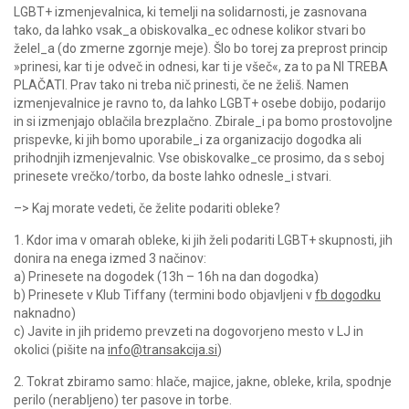
LGBT+ izmenjevalnica, ki temelji na solidarnosti, je zasnovana
tako, da lahko vsak_a obiskovalka_ec odnese kolikor stvari bo
želel_a (do zmerne zgornje meje). Šlo bo torej za preprost princip
»prinesi, kar ti je odveč in odnesi, kar ti je všeč«, za to pa NI TREBA
PLAČATI. Prav tako ni treba nič prinesti, če ne želiš. Namen
izmenjevalnice je ravno to, da lahko LGBT+ osebe dobijo, podarijo
in si izmenjajo oblačila brezplačno. Zbirale_i pa bomo prostovoljne
prispevke, ki jih bomo uporabile_i za organizacijo dogodka ali
prihodnjih izmenjevalnic. Vse obiskovalke_ce prosimo, da s seboj
prinesete vrečko/torbo, da boste lahko odnesle_i stvari.
–> Kaj morate vedeti, če želite podariti obleke?
1. Kdor ima v omarah obleke, ki jih želi podariti LGBT+ skupnosti, jih
donira na enega izmed 3 načinov:
a) Prinesete na dogodek (13h – 16h na dan dogodka)
b) Prinesete v Klub Tiffany (termini bodo objavljeni v
fb dogodku
naknadno)
c) Javite in jih pridemo prevzeti na dogovorjeno mesto v LJ in
okolici (pišite na
info@transakcija.si
)
2. Tokrat zbiramo samo: hlače, majice, jakne, obleke, krila, spodnje
perilo (nerabljeno) ter pasove in torbe.