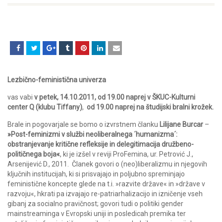
Lezbično-feministična univerza
vas vabi
v petek, 14.10.2011, od 19.00 naprej v ŠKUC-Kulturni
center Q (klubu Tiffany)
,
od 19.00 naprej na študijski bralni krožek.
Brale in pogovarjale se bomo o izvrstnem članku
Lilijane Burcar
–
»Post-feminizmi v službi neoliberalnega ´humanizma´:
obstranjevanje kritične refleksije in delegitimacija družbeno-
političnega boja«
, ki je izšel v reviji ProFemina, ur. Petrović J.,
Arsenijević D., 2011. Članek govori o (neo)liberalizmu in njegovih
ključnih institucijah, ki si prisvajajo in poljubno spreminjajo
feministične koncepte glede na t.i. »razvite države« in »države v
razvoju«, hkrati pa izvajajo re-patriarhalizacijo in izničenje vseh
gibanj za socialno pravičnost; govori tudi o politiki gender
mainstreaminga v Evropski uniji in posledicah premika ter