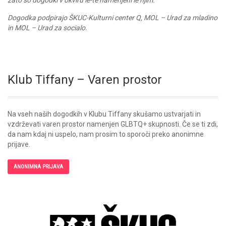
zato so dogodki v okviru le-te namenjeni le njim.
Dogodka podpirajo ŠKUC-Kulturni center Q, MOL – Urad za mladino
in MOL – Urad za socialo.
Klub Tiffany – Varen prostor
Na vseh naših dogodkih v Klubu Tiffany skušamo ustvarjati in
vzdrževati varen prostor namenjen GLBTQ+ skupnosti. Če se ti zdi,
da nam kdaj ni uspelo, nam prosim to sporoči preko anonimne
prijave.
ANONIMNA PRIJAVA