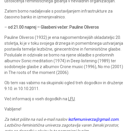
ustoličenja feminističnega gibanja v nevladnih organizacijah.
Zatem bomo nadaljevale s postavljanjem infrastrukture za
časovno banko in izmenjevalnico.
–
od 21.00 naprej – Glasbeni večer: Pauline Oliveros
Pauline Oliveros (1932) je ena najpomembnejših skladateljic 20.
stoletja, ki je v toku svojega drznega in pomembnega ustvarjanja
postavila temelje lezbične, ginecentrične in feministične glasbe.
Poslušale in odzivale se bomo na njene skladbe s prelomnih
albumov Sonic meditation (1974) in Deep listening (1989) ter
sodobnejše glasbe z albumov Crone music (1996), No mo (2001)
in The roots of the moment (2006).
Ob tem vas vabimo na skupinski ogled treh dogodkov in druženje
9.10. in 10.10.2011.
Več informacij o vseh dogodkih na
LFU
.
Vabljene!
Za tekst pišite na naš e-mail naslov
lezfemuniverza@gmail.com
.
Lezbično-feministična univerza zagotavlja varen ženski prostor,