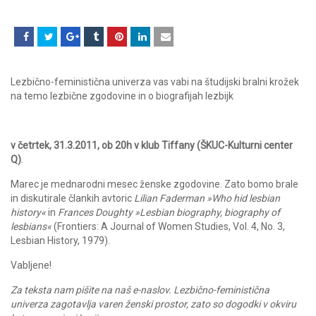
Lezbično-feministična univerza vas vabi na študijski bralni krožek
na temo lezbične zgodovine in o biografijah lezbijk
v četrtek, 31.3.2011, ob 20h v klub Tiffany (ŠKUC-Kulturni center
Q)
.
Marec je mednarodni mesec ženske zgodovine. Zato bomo brale
in diskutirale člankih avtoric
Lilian Faderman »Who hid lesbian
history«
in
Frances Doughty »Lesbian biography, biography of
lesbians«
(Frontiers: A Journal of Women Studies, Vol. 4, No. 3,
Lesbian History, 1979).
Vabljene!
Za teksta nam pišite na naš e-naslov. Lezbično-feministična
univerza zagotavlja varen ženski prostor, zato so dogodki v okviru