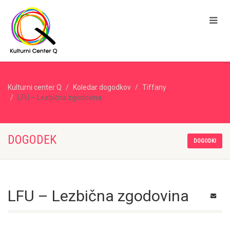
Kulturni center Q
Koledar dogodkov
Tiffany
LFU – Lezbična zgodovina
DOGODEK
DOGODKI
LFU – Lezbična zgodovina