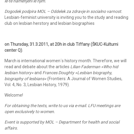
le-te namenjeni le njim.
Dogodek podpira MOL – Oddelek za zdravje in socialno varnost.
Lesbian-feminist university is inviting you to the study and reading
club on lesbian herstory and lesbian biographies
on Thursday, 31.3.2011, at 20h in club Tiffany (ŠKUC-Kulturni
center Q)
.
March is international women´s history month. Therefore, we will
read and debate about the articles
Lilian Faderman »Who hid
lesbian history«
and
Frances Doughty »Lesbian biography,
biography of lesbians«
(Frontiers: A Journal of Women Studies,
Vol. 4, No. 3, Lesbian History, 1979).
Welcome!
For obtaining the texts, write to us via e-mail. LFU meetings are
open exclusively to women.
Event is supported by MOL – Department for health and social
affairs.