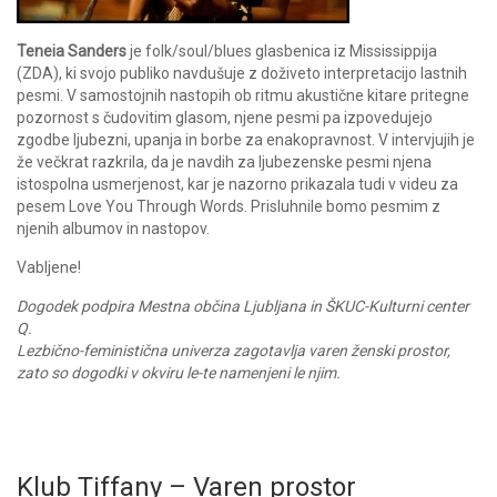
Teneia Sanders
je folk/soul/blues glasbenica iz Mississippija
(ZDA), ki svojo publiko navdušuje z doživeto interpretacijo lastnih
pesmi. V samostojnih nastopih ob ritmu akustične kitare pritegne
pozornost s čudovitim glasom, njene pesmi pa izpovedujejo
zgodbe ljubezni, upanja in borbe za enakopravnost. V intervjujih je
že večkrat razkrila, da je navdih za ljubezenske pesmi njena
istospolna usmerjenost, kar je nazorno prikazala tudi v videu za
pesem Love You Through Words. Prisluhnile bomo pesmim z
njenih albumov in nastopov.
Vabljene!
Dogodek podpira Mestna občina Ljubljana in ŠKUC-Kulturni center
Q.
Lezbično-feministična univerza zagotavlja varen ženski prostor,
zato so dogodki v okviru le-te namenjeni le njim.
Klub Tiffany – Varen prostor