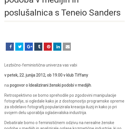
poslušalnica s Teneio Sanders
Lezbično-feministična univerza vas vabi
v petek, 22. junija 2012, ob 19.00 v klub Tiffany
na
pogovor o Idealizirani ženski podobi v medijih
.
Retrospektivno se bomo sprehodile po zgodovini manipulacije
fotografije, si ogledale kako je z dostopnostjo programske opreme
za obdelavo fotografij popularizirala kreacija iluzij in kako jo pri
svojem delu uporablja oglaševalska industrija.
Debatirale bomo o feminističnem odzivu na nerealne ženske
podobe v medijih in analizirale oglase kozmetične industrije, ki so