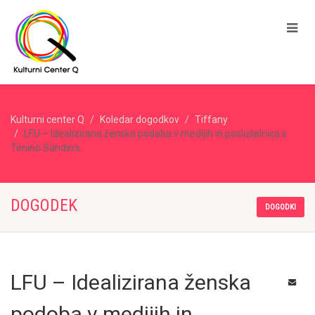
Kulturni center Q
Koledar dogodkov
Tiffany
LFU – Idealizirana ženska podoba v medijih in poslušalnica s
Teneio Sanders
DOGODEK
DOGODKI
LFU – Idealizirana ženska
podoba v medijih in