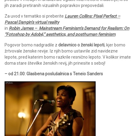
jih zaradi pretiranih vizualnih popravkov prepovedali.
Za uvod v tematiko si preberite
Lauren Collins: Pixel Perfect –
Pascal Dangin’s virtual reality
in
Robin James – Mainstream Feminism’s Demand for Realism: On
“Fotoshop by Adobé,” aesthetics, and posthuman feminism
.
Pogovor bomo nadgradile z
delavnico o ženski lepoti
, kjer bomo
žrtvovale ženske revije. Iz njih bomo ustavrile zid navidezne
lepote, pred katerim bomo razkrile resnično lepoto. V kolikor imate
doma stare številke ženskih revij, jih prinesite s seboj!
– od 21.00: Glasbena poslušalnica s Teneio Sanders