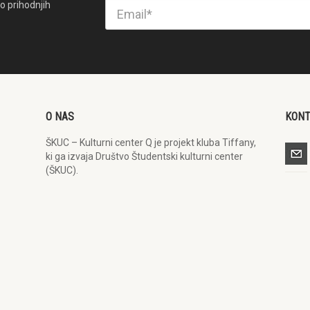
o prihodnjih
O NAS
KON
ŠKUC – Kulturni center Q je projekt kluba Tiffany,
ki ga izvaja Društvo Študentski kulturni center
(ŠKUC).