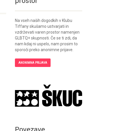
prostor
Na vseh naših dogodkih v Klubu
Tiffany skušamo ustvarjati in
vzdrževati varen prostor namenjen
GLBTQ+ skupnosti. Če se ti zdi, da
nam kdaj ni uspelo, nam prosim to
sporoči preko anonimne prijave.
ANONIMNA PRIJAVA
Povezave