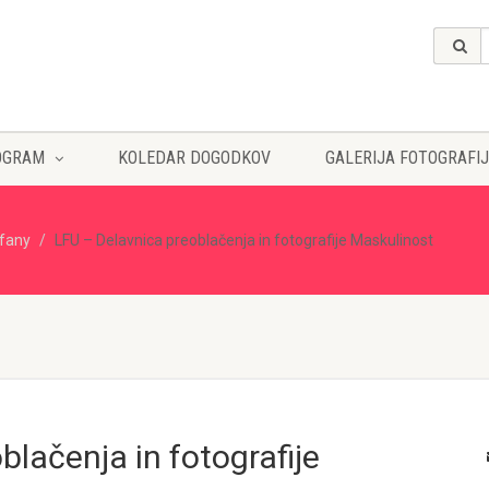
OGRAM
KOLEDAR DOGODKOV
GALERIJA FOTOGRAFIJ
ffany
LFU – Delavnica preoblačenja in fotografije Maskulinost
lačenja in fotografije