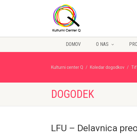
DOMOV
O NAS
PR
Kulturni center Q
Koledar dogodkov
Ti
DOGODEK
LFU – Delavnica preob