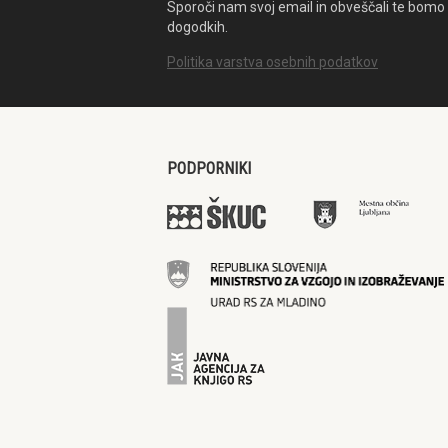
Sporoči nam svoj email in obveščali te bomo 
dogodkih.
Politika varstva osebnih podatkov
PODPORNIKI