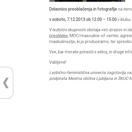
Delavnico preoblačenja in fotografije
na temo
v soboto, 7.12.2013 ob 12.00 – 15.00
v klubu
V lezbični skupnosti obstaja več izrazov in id
preobleke
, MOC/masculine-of-center, agres
maskulinostjo, ki jo produciramo, ter spreob
Vse, kar morate prinesti s seboj, in druge inf
Vabljene!
Lezbično-feministična univerza zagotavlja var
podpirata Mestna občina Ljubljana in ŠKUC-Ku