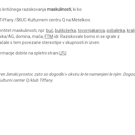
 kritičnega raziskovanja
maskulinosti
, ki bo
 Tiffany /ŠKUC-Kulturnem centru Q na Metelkovi.
entitet maskulinosti, npr.
buč
,
buldožerka
,
tovornjakarica
,
pobalinka
,
kralj
ivka/AG, domina, mača,
FTM
idr. Raziskovale bomo in se igrale z
račale s tem povezane stereotipe v skupnosti in izven.
ormacije dobite na spletni strani
LFU
.
en ženski prostor, zato so dogodki v okviru le-te namenjeni le njim. Dogo
lturni center Q/klub Tiffany.