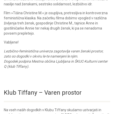
nasilje nad ženskami, sestrsko solidarnost, lezbištvo idr.
Film »Tišina Christine M.« je osupljiva, pretresljiva in kontroverzna
feministična klasika. Na začetku filma dobimo vpogled v različna
življenja treh žensk, gospodinje Christine M., tajnice Anne in
gostilničarke Annie ter nekaj drugih žensk, ki pa se nenadoma
povsem prepletejo.
Vabljene!
Lezbično-feministična univerza zagotavlja varen ženski prostor,
zato so dogodki v okviru le-te namenjeni le njim.
Dogodek podpira Mestna občina Ljubljana in ŠKUC-Kulturni center
Q (klub Tiffany).
Klub Tiffany – Varen prostor
Na vseh naših dogodkih v Klubu Tiffany skušamo ustvarjati in