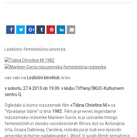
Lezbično-feministična univerza
vas vabi na
Lezbični kinoklub
, ki bo
v soboto, 27.4.2013 ob 19.00 v klubu Tiffany/ŠKUC-Kulturnem
centru Q.
Ogledale si bomo nizozemski film
»Tišina Christine M.«
oz.
“Vprašanje tišine” iz leta
1982
. Film je prvenec legendarne
nizozemske režiserke Marleen Gorris, ki je ustvarila mnogo
feminističnih in žensko-osredotočenih filmov, kot so Antonijina
črta, Gospa Dalloway, Carolina, režirala pa je tudi eno epizodo
ameriške lezbične nadaljevanke L Word. V svojih filmih tematizira