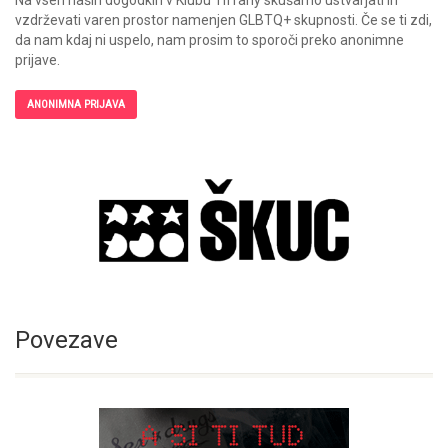
Na vseh naših dogodkih v Klubu Tiffany skušamo ustvarjati in
vzdrževati varen prostor namenjen GLBTQ+ skupnosti. Če se ti zdi,
da nam kdaj ni uspelo, nam prosim to sporoči preko anonimne
prijave.
ANONIMNA PRIJAVA
Povezave