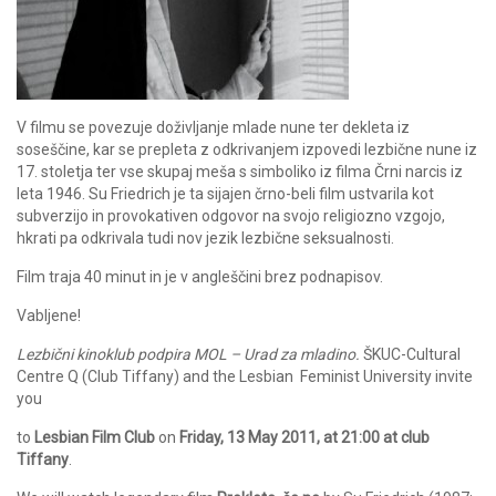
V filmu se povezuje doživljanje mlade nune ter dekleta iz
soseščine, kar se prepleta z odkrivanjem izpovedi lezbične nune iz
17. stoletja ter vse skupaj meša s simboliko iz filma Črni narcis iz
leta 1946. Su Friedrich je ta sijajen črno-beli film ustvarila kot
subverzijo in provokativen odgovor na svojo religiozno vzgojo,
hkrati pa odkrivala tudi nov jezik lezbične seksualnosti.
Film traja 40 minut in je v angleščini brez podnapisov.
Vabljene!
Lezbični kinoklub podpira MOL – Urad za mladino.
ŠKUC-Cultural
Centre Q (Club Tiffany) and the Lesbian Feminist University invite
you
to
Lesbian Film Club
on
Friday, 13 May 2011, at 21:00 at club
Tiffany
.