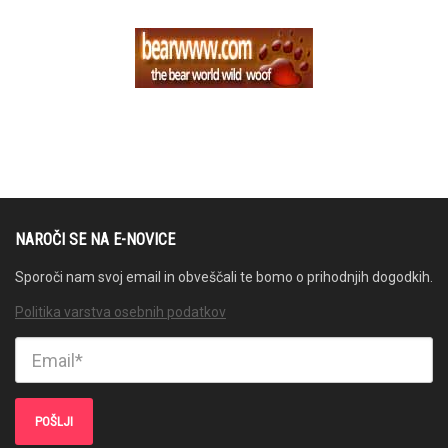
NAROČI SE NA E-NOVICE
Sporoči nam svoj email in obveščali te bomo o prihodnjih dogodkih.
Politika varstva osebnih podatkov