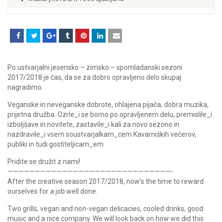
Po ustvarjalni jesensko – zimsko – spomladanski sezoni
2017/2018 je čas, da se za dobro opravljeno delo skupaj
nagradimo.
Veganske in neveganske dobrote, ohlajena pijača, dobra muzika,
prijetna družba. Ozrle_i se bomo po opravljenem delu, premislile_i
izboljšave in novitete, zastavile_i kali za novo sezono in
nazdravile_i vsem soustvarjalkam_cem Kavarniških večerov,
publiki in tudi gostiteljicam_em.
Pridite se družit z nami!
——————————————————————————————-
After the creative season 2017/2018, now’s the time to reward
ourselves for a job well done.
Two grills, vegan and non-vegan delicacies, cooled drinks, good
music and a nice company. We will look back on how we did this