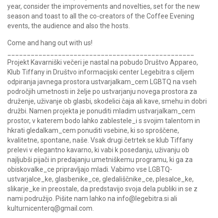
year, consider the improvements and novelties, set for the new
season and toast to all the co-creators of the Coffee Evening
events, the audience and also the hosts.
Come and hang out with us!
________________________________________________
Projekt Kavarniški večeri je nastal na pobudo Društvo Appareo,
Klub Tiffany in Društvo informacijski center Legebitra s ciljem
odpiranja javnega prostora ustvarjalkam_cem LGBTQ na vseh
področjih umetnosti in želje po ustvarjanju novega prostora za
druženje, uživanje ob glasbi, skodelici čaja ali kave, smehu in dobri
družbi. Namen projekta je ponuditi mladim ustvarjalkam_cem
prostor, v katerem bodo lahko zablestele_i s svojim talentom in
hkrati gledalkam_cem ponuditi vsebine, ki so sproščene,
kvalitetne, spontane, naše. Vsak drugi četrtek se klub Tiffany
prelevi v elegantno kavarno, ki vabi k posedanju, uživanju ob
najljubši pijači in predajanju umetniškemu programu, ki ga za
obiskovalke_ce pripravljajo mladi. Vabimo vse LGBTQ-
ustvarjalce_ke, glasbenike_ce, gledališčnike_ce, plesalce_ke,
slikarje_ke in preostale, da predstavijo svoja dela publiki in se z
nami podružijo. Pišite nam lahko na info@legebitra.si ali
kulturnicenterq@gmail.com.