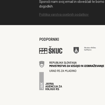
Sporoči nam svoj email in obveščali te bomo 
dogodkih.
Politika varstva osebnih podatkov
PODPORNIKI