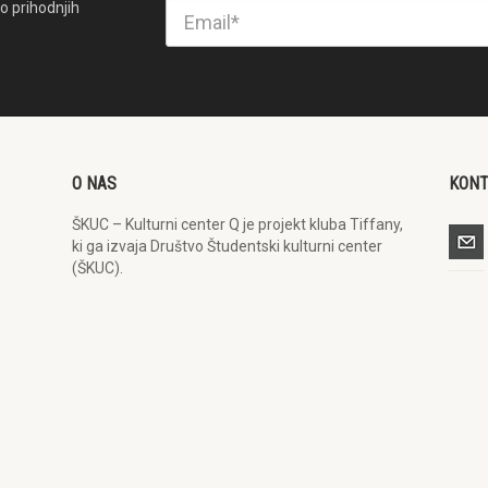
o prihodnjih
O NAS
KON
ŠKUC – Kulturni center Q je projekt kluba Tiffany,
ki ga izvaja Društvo Študentski kulturni center
(ŠKUC).