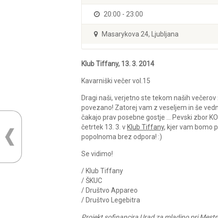
20:00 - 23:00
Masarykova 24, Ljubljana
Klub Tiffany, 13. 3. 2014
Kavarniški večer vol.15
Dragi naši, verjetno ste tekom naših večerov ž
povezano! Zatorej vam z veseljem in še ved
čakajo prav posebne gostje … Pevski zbor KOMB
četrtek 13. 3. v
Klub Tiffany
, kjer vam bomo p
popolnoma brez odpora! :)
Se vidimo!
/ Klub Tiffany
/ ŠKUC
/ Društvo Appareo
/ Društvo Legebitra
Projekt sofinancira Urad za mladino pri Mestni