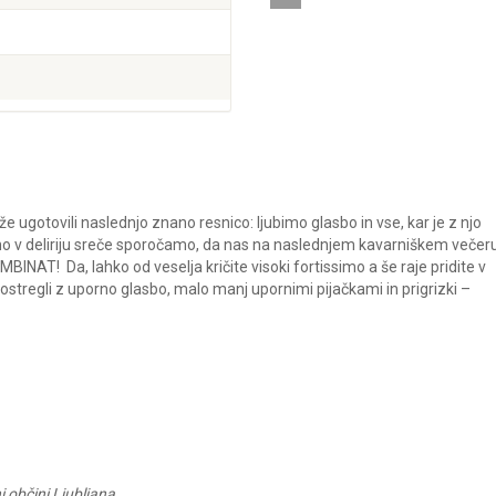
e ugotovili naslednjo znano resnico: ljubimo glasbo in vse, kar je z njo
no v deliriju sreče sporočamo, da nas na naslednjem kavarniškem večer
INAT! Da, lahko od veselja kričite visoki fortissimo a še raje pridite v
ostregli z uporno glasbo, malo manj upornimi pijačkami in prigrizki –
 občini Ljubljana.