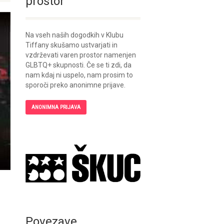
prostor
Na vseh naših dogodkih v Klubu
Tiffany skušamo ustvarjati in
vzdrževati varen prostor namenjen
GLBTQ+ skupnosti. Če se ti zdi, da
nam kdaj ni uspelo, nam prosim to
sporoči preko anonimne prijave.
ANONIMNA PRIJAVA
Povezave