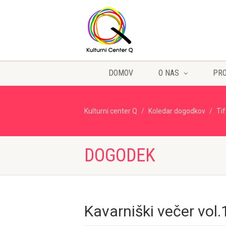
DOMOV
O NAS
PR
Kulturni center Q
Koledar dogodkov
Ti
DOGODEK
Kavarniški večer vol.