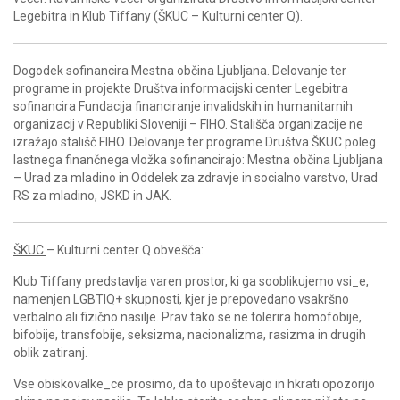
Legebitra in Klub Tiffany (ŠKUC – Kulturni center Q).
Dogodek sofinancira Mestna občina Ljubljana. Delovanje ter
programe in projekte Društva informacijski center Legebitra
sofinancira Fundacija financiranje invalidskih in humanitarnih
organizacij v Republiki Sloveniji – FIHO. Stališča organizacije ne
izražajo stališč FIHO. Delovanje ter programe Društva ŠKUC poleg
lastnega finančnega vložka sofinancirajo: Mestna občina Ljubljana
– Urad za mladino in Oddelek za zdravje in socialno varstvo, Urad
RS za mladino, JSKD in JAK.
ŠKUC
– Kulturni center Q obvešča:
Klub Tiffany predstavlja varen prostor, ki ga sooblikujemo vsi_e,
namenjen LGBTIQ+ skupnosti, kjer je prepovedano vsakršno
verbalno ali fizično nasilje. Prav tako se ne tolerira homofobije,
bifobije, transfobije, seksizma, nacionalizma, rasizma in drugih
oblik zatiranj.
Vse obiskovalke_ce prosimo, da to upoštevajo in hkrati opozorijo