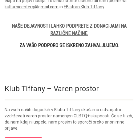
ekipo na pojav nasilja. To lahko storite osebno ali nam pišete na
kulturnicenterq@gmail.com
in
FB stran Klub Tiffany
.
NAŠE DEJAVNOSTI LAHKO PODPRETE Z DONACIJAMI NA
RAZLIČNE NAČINE.
ZA VAŠO PODPORO SE ISKRENO ZAHVALJUJEMO.
Klub Tiffany – Varen prostor
Na vseh naših dogodkih v Klubu Tiffany skušamo ustvarjati in
vzdrževati varen prostor namenjen GLBTQ+ skupnosti. Če se ti zdi,
da nam kdaj ni uspelo, nam prosim to sporoči preko anonimne
prijave.