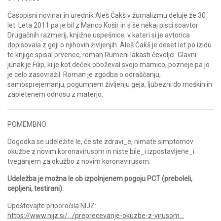
Časopisni novinar in urednik Aleš Čakš v žurnalizmu deluje že 30
let. Leta 2011 pa je bil z Manco Košir in s še nekaj pisci soavtor
Drugačnih razmerij, knjižne uspešnice, v kateri si je avtorica
dopisovala z geji o njihovih življenjih. Aleš Čakš je deset let po izidu
te knjige spisal prvenec, roman Rumeni lakasti čeveljci. Glavni
junak je Filip, ki je kot deček oboževal svojo mamico, pozneje pa jo
je celo zasovražil. Roman je zgodba o odraščanju,
samosprejemanju, pogumnem življenju geja, ljubezni do moških in
zapletenem odnosu z materjo.
POMEMBNO:
Dogodka se udeležite le, če ste zdravi_e, nimate simptomov
okužbe z novim koronavirusom in niste bile_i izpostavljene_i
tveganjem za okužbo z novim koronavirusom.
Udeležba je možna le ob izpolnjenem pogoju PCT (preboleli,
cepljeni, testirani).
Upoštevajte priporočila NIJZ:
https://www.nijz.si/…/preprecevanje-okuzbe-z-virusom…