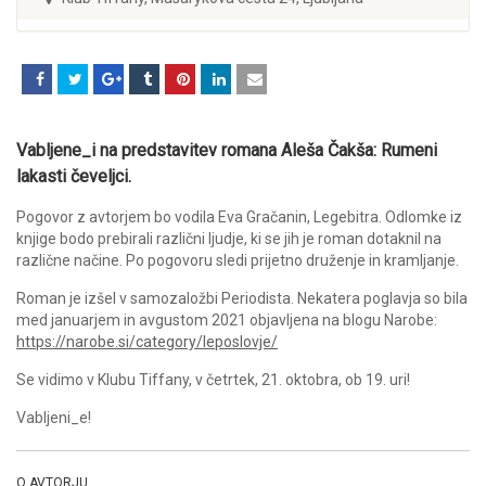
Vabljene_i na predstavitev romana Aleša Čakša: Rumeni
lakasti čeveljci.
Pogovor z avtorjem bo vodila Eva Gračanin, Legebitra. Odlomke iz
knjige bodo prebirali različni ljudje, ki se jih je roman dotaknil na
različne načine. Po pogovoru sledi prijetno druženje in kramljanje.
Roman je izšel v samozaložbi Periodista. Nekatera poglavja so bila
med januarjem in avgustom 2021 objavljena na blogu Narobe:
https://narobe.si/category/leposlovje/
Se vidimo v Klubu Tiffany, v četrtek, 21. oktobra, ob 19. uri!
Vabljeni_e!
O AVTORJU