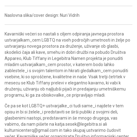
Naslovna slika/cover design: Nuri Vidrih
Kavarniški večeri so nastali s ciljem odpiranja javnega prostora
ustvarjalkam_cem LGBTQ na vseh področjih umetnosti in želje po
ustvarjanju novega prostora za druženje, uživanje ob glasbi,
skodelici čaja ali kave, smehu in dobri družbi na pobudo Društva
Appareo, Klub Tiffany in Legebitra Namen projekta je ponuditi
mladim ustvarjalkam_cem prostor, v katerem bodo lahko
zablestele_i s svojim talentom in hkrati gledalkam_cem ponuditi
vsebine, ki so sproščene, kvalitetne in naše. Vsak tretji četrtek v
mesecu se Klub Tiffany prelevi v elegantno kavarno, ki vabi k
druženju, uživanju ob najljubši pijači in predajanju umetniškemu
programu, ki ga za obiskovalke_ce pripravljajo mladi.
Če pa se kot LGBTQ+ ustvarjalke_ci tudi same_i najdete v tem
opisu in bi si želele_i predstaviti se širši publiki z svojimi deli,
glasbenimi nastopi, predstavami in še mnogo drugega, vas
vabimo, da nam pišete na katja.sesek@legebitra.si ali
kulturnicenterq@gmail.com in tako skupaj ustvarimo čudovit
večer. Kavarniške večer organizirata Društvo informacijski center