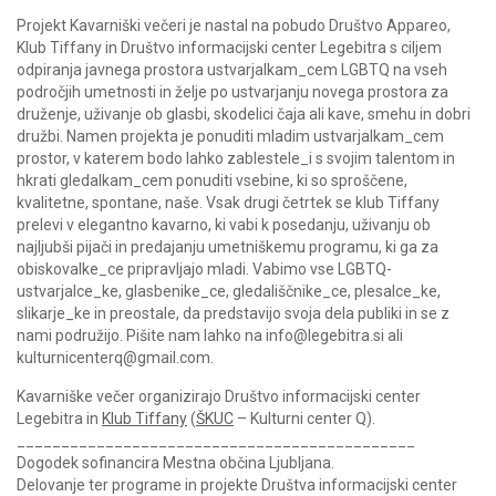
Projekt Kavarniški večeri je nastal na pobudo Društvo Appareo,
Klub Tiffany in Društvo informacijski center Legebitra s ciljem
odpiranja javnega prostora ustvarjalkam_cem LGBTQ na vseh
področjih umetnosti in želje po ustvarjanju novega prostora za
druženje, uživanje ob glasbi, skodelici čaja ali kave, smehu in dobri
družbi. Namen projekta je ponuditi mladim ustvarjalkam_cem
prostor, v katerem bodo lahko zablestele_i s svojim talentom in
hkrati gledalkam_cem ponuditi vsebine, ki so sproščene,
kvalitetne, spontane, naše. Vsak drugi četrtek se klub Tiffany
prelevi v elegantno kavarno, ki vabi k posedanju, uživanju ob
najljubši pijači in predajanju umetniškemu programu, ki ga za
obiskovalke_ce pripravljajo mladi. Vabimo vse LGBTQ-
ustvarjalce_ke, glasbenike_ce, gledališčnike_ce, plesalce_ke,
slikarje_ke in preostale, da predstavijo svoja dela publiki in se z
nami podružijo. Pišite nam lahko na info@legebitra.si ali
kulturnicenterq@gmail.com.
Kavarniške večer organizirajo Društvo informacijski center
Legebitra in
Klub Tiffany
(
ŠKUC
– Kulturni center Q).
_____________________________________________
Dogodek sofinancira Mestna občina Ljubljana.
Delovanje ter programe in projekte Društva informacijski center