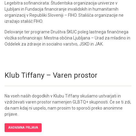
Legebitra sofinancirata: Študentska organizacija univerze v
Ljubljani in Fundacija financiranje invalidskih in humanitarnih
organizacij v Republiki Sloveniji – FIHO. Stališča organizacije ne
izražajo stališč FIHO.
Delovanje ter programe Društva ŠKUC poleg lastnega finančnega
vložka sofinancirajo: Mestna občina Ljubljana – Urad za mladino in
Oddelek za zdravje in socialno varstvo, JSKD in JAK.
Klub Tiffany – Varen prostor
Na vseh naših dogodkih v Klubu Tiffany skušamo ustvarjati in
vzdrževati varen prostor namenjen GLBTQ+ skupnosti. Če se ti zdi,
da nam kdaj ni uspelo, nam prosim to sporoči preko anonimne
prijave.
ANONIMNA PRIJAVA