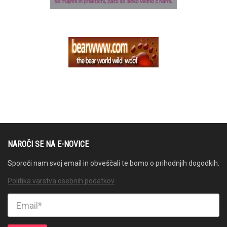
NAROČI SE NA E-NOVICE
Sporoči nam svoj email in obveščali te bomo o prihodnjih dogodkih.
Politika varstva osebnih podatkov