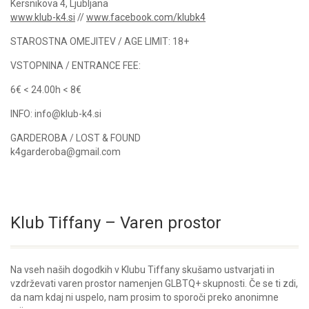
Kersnikova 4, Ljubljana
www.klub-k4.si
//
www.facebook.com/klubk4
STAROSTNA OMEJITEV / AGE LIMIT: 18+
VSTOPNINA / ENTRANCE FEE:
6€ < 24.00h < 8€
INFO: info@klub-k4.si
GARDEROBA / LOST & FOUND
k4garderoba@gmail.com
Klub Tiffany – Varen prostor
Na vseh naših dogodkih v Klubu Tiffany skušamo ustvarjati in
vzdrževati varen prostor namenjen GLBTQ+ skupnosti. Če se ti zdi,
da nam kdaj ni uspelo, nam prosim to sporoči preko anonimne