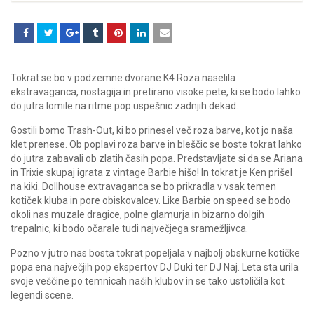
Tokrat se bo v podzemne dvorane K4 Roza naselila
ekstravaganca, nostagija in pretirano visoke pete, ki se bodo lahko
do jutra lomile na ritme pop uspešnic zadnjih dekad.
Gostili bomo Trash-Out, ki bo prinesel več roza barve, kot jo naša
klet prenese. Ob poplavi roza barve in bleščic se boste tokrat lahko
do jutra zabavali ob zlatih časih popa. Predstavljate si da se Ariana
in Trixie skupaj igrata z vintage Barbie hišo! In tokrat je Ken prišel
na kiki. Dollhouse extravaganca se bo prikradla v vsak temen
kotiček kluba in pore obiskovalcev. Like Barbie on speed se bodo
okoli nas muzale dragice, polne glamurja in bizarno dolgih
trepalnic, ki bodo očarale tudi največjega sramežljivca.
Pozno v jutro nas bosta tokrat popeljala v najbolj obskurne kotičke
popa ena največjih pop ekspertov DJ Duki ter DJ Naj. Leta sta urila
svoje veščine po temnicah naših klubov in se tako ustoličila kot
legendi scene.