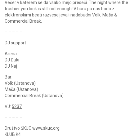
Večer v katerem se da vsako mejo preseči. The night where the
trashier you look is still not enough! V baru pa nas bodo z
elektronskimi beati razveseljevali nadobudni Volk, Maša &
Commercial Break.
– – – – –
DJ support
Arena
DJ Duki
DJ Naj
Bar:
Volk (Ustanova)
Maša (Ustanova)
Commercial Break (Ustanova)
VJ:
5237
– – – – –
Društvo ŠKUC
www.skuc.org
KLUB K4