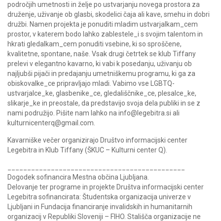
področjih umetnosti in želje po ustvarjanju novega prostora za
druženje, uživanje ob glasbi, skodelici čaja ali kave, smehu in dobri
družbi. Namen projekta je ponuditi mladim ustvarjalkam_cem
prostor, v katerem bodo lahko zablestele_i s svojim talentom in
hkrati gledalkam_cem ponuditi vsebine, ki so sproščene,
kvalitetne, spontane, naše. Vsak drugi četrtek se klub Tiffany
prelevi v elegantno kavarno, ki vabi k posedanju, uživanju ob
najljubši pijači in predajanju umetniškemu programu, ki ga za
obiskovalke_ce pripravljajo mladi. Vabimo vse LGBTQ-
ustvarjalce_ke, glasbenike_ce, gledališčnike_ce, plesalce_ke,
slikarje_ke in preostale, da predstavijo svoja dela publiki in se z
nami podružijo. Pišite nam lahko na info@legebitra.si ali
kulturnicenterq@gmail.com.
Kavarniške večer organizirajo Društvo informacijski center
Legebitra in Klub Tiffany (ŠKUC – Kulturni center Q).
_____________________________________________
Dogodek sofinancira Mestna občina Ljubljana.
Delovanje ter programe in projekte Društva informacijski center
Legebitra sofinancirata: Študentska organizacija univerze v
Ljubljani in Fundacija financiranje invalidskih in humanitarnih
organizacij v Republiki Sloveniji – FIHO. Stališča organizacije ne