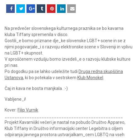
Na predvečer slovenskega kulturnega praznika se bo kavarna
kluba Tiffany spremenila v disco.
Gostili_e bomo priznane dje_ke slovenske LGBT+ scene in se z
njimi pogovarjale_i o razvoju elektronske scene v Sloveniji in vplivu
na LGBT+ skupnost.
V sproščenem vzdušju bomo izvedeli_e o razvoju klubske kulture
pri nas.
Po dogodku pa se lahko udeležite tudi
Druga redna skupščina
Ustanova
, ki bo potekala v sestrskem
Klub Monokel
.
Čaj in kava ne bosta manjkala. :-)
Vabljene_i!
Kover:
Filip Vurnik
________________________________________________
Projekt Kavarniški večeri je nastal na pobudo Društvo Appareo,
Klub Tiffany in Društvo informacijski center Legebitra s ciljem
odpiranja javnega prostora ustvarjalkam_cem LGBTQ na vseh