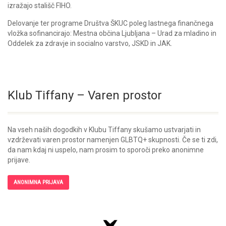
izražajo stališč FIHO.
Delovanje ter programe Društva ŠKUC poleg lastnega finančnega
vložka sofinancirajo: Mestna občina Ljubljana – Urad za mladino in
Oddelek za zdravje in socialno varstvo, JSKD in JAK.
Klub Tiffany – Varen prostor
Na vseh naših dogodkih v Klubu Tiffany skušamo ustvarjati in
vzdrževati varen prostor namenjen GLBTQ+ skupnosti. Če se ti zdi,
da nam kdaj ni uspelo, nam prosim to sporoči preko anonimne
prijave.
ANONIMNA PRIJAVA