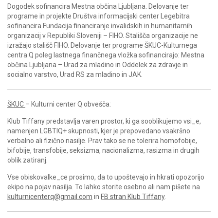
Dogodek sofinancira Mestna občina Ljubljana. Delovanje ter
programe in projekte Društva informacijski center Legebitra
sofinancira Fundacija financiranje invalidskih in humanitarnih
organizacij v Republiki Sloveniji – FIHO. Stališča organizacije ne
izražajo stališč FIHO. Delovanje ter programe ŠKUC-Kulturnega
centra Q poleg lastnega finančnega vložka sofinancirajo: Mestna
občina Ljubljana – Urad za mladino in Oddelek za zdravje in
socialno varstvo, Urad RS za mladino in JAK.
ŠKUC
– Kulturni center Q obvešča:
Klub Tiffany predstavlja varen prostor, ki ga sooblikujemo vsi_e,
namenjen LGBTIQ+ skupnosti, kjer je prepovedano vsakršno
verbalno ali fizično nasilje. Prav tako se ne tolerira homofobije,
bifobije, transfobije, seksizma, nacionalizma, rasizma in drugih
oblik zatiranj.
Vse obiskovalke_ce prosimo, da to upoštevajo in hkrati opozorijo
ekipo na pojav nasilja. To lahko storite osebno ali nam pišete na
kulturnicenterq@gmail.com
in
FB stran Klub Tiffany
.