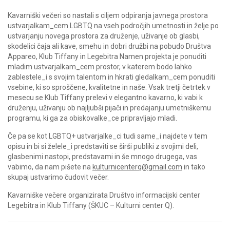
Kavarniški večeri so nastali s ciljem odpiranja javnega prostora
ustvarjalkam_cem LGBTQ na vseh področjih umetnosti in želje po
ustvarjanju novega prostora za druženje, uživanje ob glasbi,
skodelici čaja ali kave, smehu in dobri družbi na pobudo Društva
Appareo, Klub Tiffany in Legebitra Namen projekta je ponuditi
mladim ustvarjalkam_cem prostor, v katerem bodo lahko
zablestele_i s svojim talentom in hkrati gledalkam_cem ponuditi
vsebine, ki so sproščene, kvalitetne in naše. Vsak tretji četrtek v
mesecu se Klub Tiffany prelevi v elegantno kavarno, ki vabi k
druženju, uživanju ob najljubši pijači in predajanju umetniškemu
programu, ki ga za obiskovalke_ce pripravljajo mladi.
Če pa se kot LGBTQ+ ustvarjalke_ci tudi same_i najdete v tem
opisu in bi si želele_i predstaviti se širši publiki z svojimi deli,
glasbenimi nastopi, predstavami in še mnogo drugega, vas
vabimo, da nam pišete na
kulturnicenterq@gmail.com
in tako
skupaj ustvarimo čudovit večer.
Kavarniške večere organizirata Društvo informacijski center
Legebitra in Klub Tiffany (ŠKUC – Kulturni center Q).