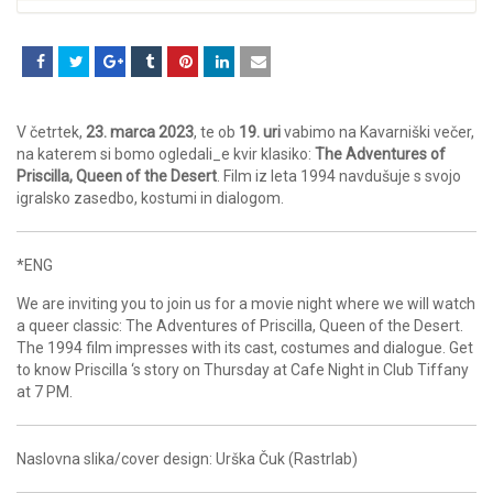
V četrtek,
23. marca 2023
, te ob
19. uri
vabimo na Kavarniški večer,
na katerem si bomo ogledali_e kvir klasiko:
The Adventures of
Priscilla, Queen of the Desert
. Film iz leta 1994 navdušuje s svojo
igralsko zasedbo, kostumi in dialogom.
*ENG
We are inviting you to join us for a movie night where we will watch
a queer classic: The Adventures of Priscilla, Queen of the Desert.
The 1994 film impresses with its cast, costumes and dialogue. Get
to know Priscilla ‘s story on Thursday at Cafe Night in Club Tiffany
at 7 PM.
Naslovna slika/cover design: Urška Čuk (Rastrlab)