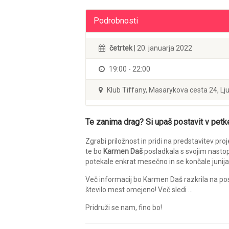
Podrobnosti
četrtek
| 20. januarja 2022
19:00 - 22:00
Klub Tiffany, Masarykova cesta 24, Lj
Te zanima drag? Si upaš postavit v pet
Zgrabi priložnost in pridi na predstavitev pro
te bo
Karmen Daš
posladkala s svojim nastopo
potekale enkrat mesečno in se končale junij
Več informacij bo Karmen Daš razkrila na p
število mest omejeno! Več sledi …
Pridruži se nam, fino bo!