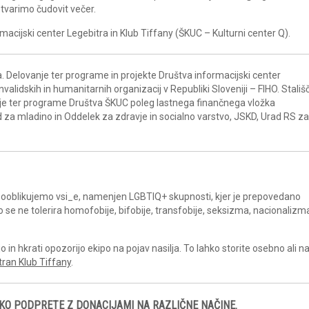
tvarimo čudovit večer.
acijski center Legebitra in Klub Tiffany (ŠKUC – Kulturni center Q).
 Delovanje ter programe in projekte Društva informacijski center
nvalidskih in humanitarnih organizacij v Republiki Sloveniji – FIHO. Stališ
anje ter programe Društva ŠKUC poleg lastnega finančnega vložka
d za mladino in Oddelek za zdravje in socialno varstvo, JSKD, Urad RS za
a sooblikujemo vsi_e, namenjen LGBTIQ+ skupnosti, kjer je prepovedano
ko se ne tolerira homofobije, bifobije, transfobije, seksizma, nacionalizm
in hkrati opozorijo ekipo na pojav nasilja. To lahko storite osebno ali 
tran Klub Tiffany
.
KO PODPRETE Z DONACIJAMI NA RAZLIČNE NAČINE.