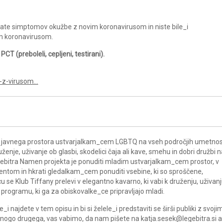
imate simptomov okužbe z novim koronavirusom in niste bile_i
m koronavirusom.
T (preboleli, cepljeni, testirani).
e-z-virusom…
anja javnega prostora ustvarjalkam_cem LGBTQ na vseh področjih umetnos
ženje, uživanje ob glasbi, skodelici čaja ali kave, smehu in dobri družbi n
ebitra Namen projekta je ponuditi mladim ustvarjalkam_cem prostor, v
lentom in hkrati gledalkam_cem ponuditi vsebine, ki so sproščene,
cu se Klub Tiffany prelevi v elegantno kavarno, ki vabi k druženju, uživan
 programu, ki ga za obiskovalke_ce pripravljajo mladi.
najdete v tem opisu in bi si želele_i predstaviti se širši publiki z svoji
mnogo drugega, vas vabimo, da nam pišete na katja.sesek@legebitra.si al