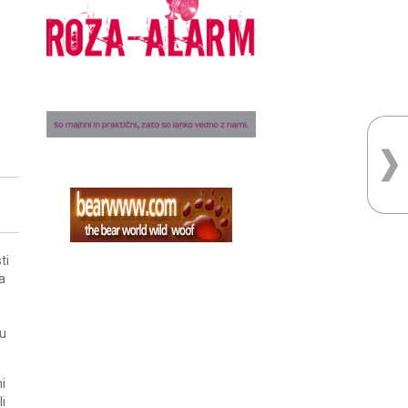
ti
a
ju
mi
i