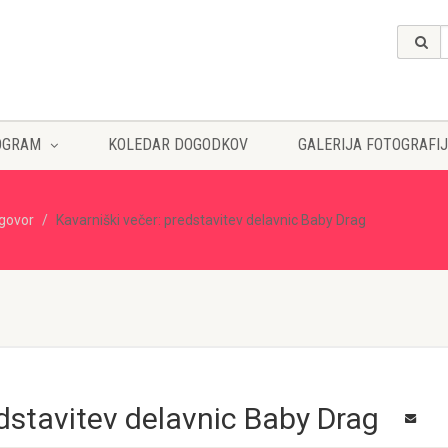
OGRAM
KOLEDAR DOGODKOV
GALERIJA FOTOGRAFIJ
govor
Kavarniški večer: predstavitev delavnic Baby Drag
edstavitev delavnic Baby Drag