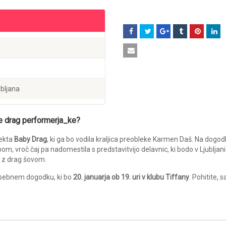
ubljana
ke drag performerja_ke?
jekta
Baby Drag
, ki ga bo vodila kraljica preobleke Karmen Daš. Na dogo
m, vroč čaj pa nadomestila s predstavitvijo delavnic, ki bodo v Ljubljani
a z drag šovom.
osebnem dogodku, ki bo
20. januarja ob 19. uri v klubu Tiffany
. Pohitite, sa