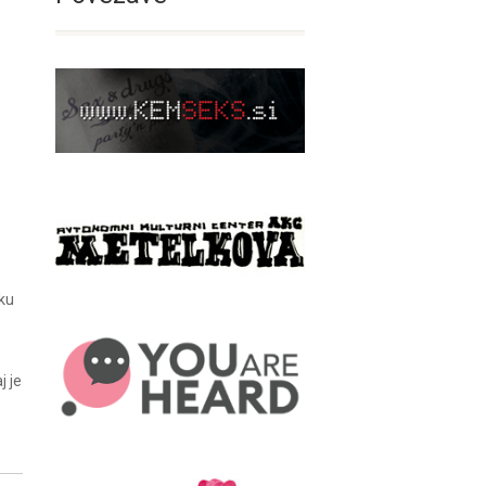
dku
j je