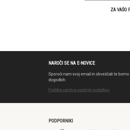
ZA VAŠO 
NAROČI SE NA E-NOVICE
Sporoči nam svoj email in obveščali te bomo 
dogodkih.
Politika varstva osebnih podatkov
PODPORNIKI