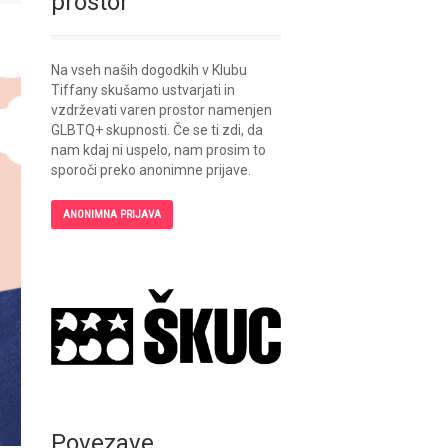
prostor
Na vseh naših dogodkih v Klubu
Tiffany skušamo ustvarjati in
vzdrževati varen prostor namenjen
GLBTQ+ skupnosti. Če se ti zdi, da
nam kdaj ni uspelo, nam prosim to
sporoči preko anonimne prijave.
ANONIMNA PRIJAVA
Povezave