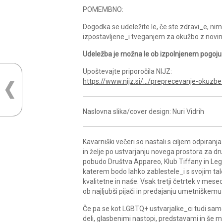
POMEMBNO:
Dogodka se udeležite le, če ste zdravi_e, n
izpostavljene_i tveganjem za okužbo z novi
Udeležba je možna le ob izpolnjenem pogoju PC
Upoštevajte priporočila NIJZ:
https://www.nijz.si/…/preprecevanje-okuzb
Naslovna slika/cover design: Nuri Vidrih
Kavarniški večeri so nastali s ciljem odpir
in želje po ustvarjanju novega prostora za dru
pobudo Društva Appareo, Klub Tiffany in Leg
katerem bodo lahko zablestele_i s svojim ta
kvalitetne in naše. Vsak tretji četrtek v mese
ob najljubši pijači in predajanju umetniškemu
Če pa se kot LGBTQ+ ustvarjalke_ci tudi same_i 
deli, glasbenimi nastopi, predstavami in še 