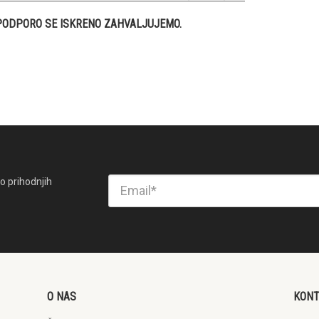
PODPORO SE ISKRENO ZAHVALJUJEMO.
o prihodnjih
O NAS
KON