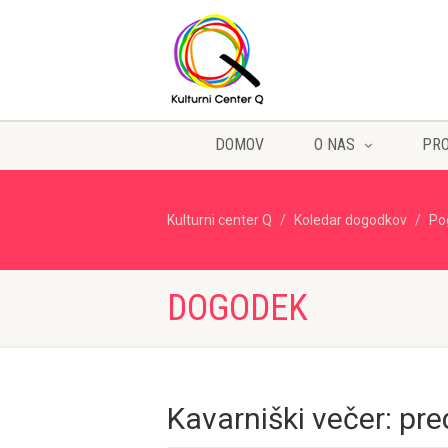
DOMOV
O NAS
PR
Kulturni center Q
Koledar dogodkov
Po
DOGODEK
Kavarniški večer: pr