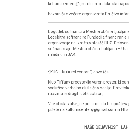
kulturnicenterq@gmail.com in tako skupaj us
Kavarniške večere organizirata Društvo inform
Dogodek sofinancira Mestna občina Ljubljana.
Legebitra sofinancira Fundacija financiranje i
organizacije ne izražajo stališč FIHO. Delov
sofinancirajo: Mestna občina Ljubljana – Ura
mladino in JAK.
ŠKUC
– Kulturni center Q obvešča:
Klub Tiffany predstavlja varen prostor, ki g
vsakršno verbalno ali fizično nasilje. Prav ta
rasizma in drugih oblik zatiranj.
Vse obiskovalke_ce prosimo, da to upoštevajo 
pišete na
kulturnicenterq@gmail.com
in
FB s
NAŠE DEJAVNOSTI LAH