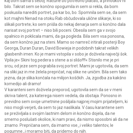
kaj bom sama s seboj. Račune bo potrebno plačati, a prihodkov ni
bilo. Takrat sem se končno opogumila in sem si rekla, da bom
poskusila narediti portret, pa kar bo, bo. Spomnila sem se, da sem
kot majhni Nenad na otoku Rab občudovala ulične slikarje, ki so
slikali portrete; ko sem prišla do nekaj denarja sem si končno dala
narisat svoj portret – niso bili poceni. Obesila sem ga v svojo
spalnico in poklicala mami, da ga pogleda. Bila sem vsa ponosna,
da sem končno jaz na steni. Mamo so namreč iritirali posterji Boy
Georga, Duran Duran, David Bowieja in podobnih takrat velikih
glasbenih imen. Ko je mami vstopila v sobo je doživela največji šok.
Vpila je« Skini tog pedera s stene a si slišo!!!!« Stisnilo me je pri
srcu, od jeze sem pograbila svoj portret. Mami je ugotovila, da sem
na sliki jaz in me želela prepričat, naj slike ne uničim. Bila sem tako
jezna, da je slika končala na milijon koščkih. Ja, zgodba za kakšno
komedijo ali dramo!
V karanteni sem doživela preporod, ugotovila sem da se v meni
skriva talent, za katerega nisem vedela, da obstaja. Ponosno in
previdno sem svoje umetnine pošiljala najprej mojim prijateljem, ki
niso mogli verjeti, da sem to jaz naslikala. V času karantene sem
se preživljala s svojim lastnim delom in končno dojela, da ne
smemo poslušati okolice, ki nam pravi, da nismo sposobni ali da ne
znamo. Prepričana sem, da imamo vse_i veliko talentov, le
pogumne_i moramo biti, da pridemo do njih.