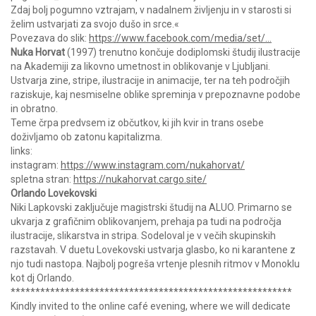
Zdaj bolj pogumno vztrajam, v nadalnem življenju in v starosti si
želim ustvarjati za svojo dušo in srce.«
Povezava do slik:
https://www.facebook.com/media/set/…
Nuka Horvat
(1997) trenutno končuje dodiplomski študij ilustracije
na Akademiji za likovno umetnost in oblikovanje v Ljubljani.
Ustvarja zine, stripe, ilustracije in animacije, ter na teh področjih
raziskuje, kaj nesmiselne oblike spreminja v prepoznavne podobe
in obratno.
Teme črpa predvsem iz občutkov, ki jih kvir in trans osebe
doživljamo ob zatonu kapitalizma.
links:
instagram:
https://www.instagram.com/nukahorvat/
spletna stran:
https://nukahorvat.cargo.site/
Orlando Lovekovski
Niki Lapkovski zaključuje magistrski študij na ALUO. Primarno se
ukvarja z grafičnim oblikovanjem, prehaja pa tudi na področja
ilustracije, slikarstva in stripa. Sodeloval je v večih skupinskih
razstavah. V duetu Lovekovski ustvarja glasbo, ko ni karantene z
njo tudi nastopa. Najbolj pogreša vrtenje plesnih ritmov v Monoklu
kot dj Orlando.
*********************************************************
Kindly invited to the online café evening, where we will dedicate