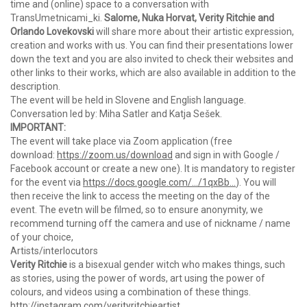
time and (online) space to a conversation with
TransUmetnicami_ki.
Salome, Nuka Horvat, Verity Ritchie and
Orlando Lovekovski
will share more about their artistic expression,
creation and works with us. You can find their presentations lower
down the text and you are also invited to check their websites and
other links to their works, which are also available in addition to the
description.
The event will be held in Slovene and English language.
Conversation led by: Miha Satler and Katja Sešek.
IMPORTANT:
The event will take place via Zoom application (free
download:
https://zoom.us/download
and sign in with Google /
Facebook account or create a new one). It is mandatory to register
for the event via
https://docs.google.com/…/1qxBb…
). You will
then receive the link to access the meeting on the day of the
event. The evetn will be filmed, so to ensure anonymity, we
recommend turning off the camera and use of nickname / name
of your choice,
Artists/interlocutors
Verity Ritchie
is a bisexual gender witch who makes things, such
as stories, using the power of words, art using the power of
colours, and videos using a combination of these things.
http://instagram.com/verityritchieartist