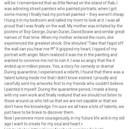
will be. I remembered that as little Nenad on the island of Rab, I
was admiring street painters who painted portraits; when I got
some money I finally had my portrait painted – they weren’t cheap.
I hung it in my bedroom and called my mom to look at it. I was all
proud that I was finally on the wall. My mother was irritated by the
posters of Boy George, Duran Duran, David Bowie and similar great
names of that time. When my mother entered the room, she
experienced the greatest shock. She shouted “Take that fagot off
the wall can you hear me !!!!” It gripped my heart, I ripped of my
portrait with anger. Mom realized it was me in the painting and
wanted to convince me not to ruin it. I was so angry that the it
ended up in million pieces. Yes, a story for comedy or drama!
During quarantine, I experienced a rebirth, I found that there was a
talent lurking inside me that I didn’t know existed. I proudly and
carefully sent my artworks first to my friends who couldn’t believe
I painted it myself. During the quarantine period, I made a living
with my own work and finally realized that we should not listen to
those around us who tell us that we are not capable or that we
don’t have the knowledge. I’m sure we all have a lots of talents, we
just have to be brave to discover them.
Now I persevere more courageously, in my future life and in my old
age I want to create for my soul and heart.«