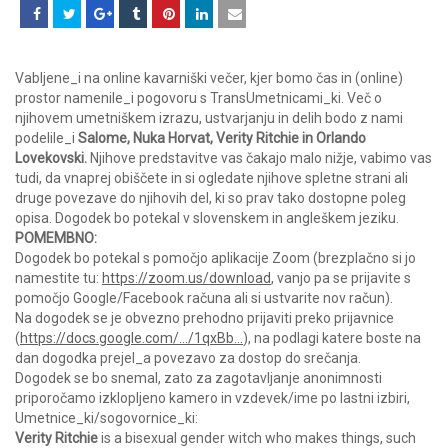
Vabljene_i na online kavarniški večer, kjer bomo čas in (online)
prostor namenile_i pogovoru s TransUmetnicami_ki. Več o
njihovem umetniškem izrazu, ustvarjanju in delih bodo z nami
podelile_i
Salome, Nuka Horvat, Verity Ritchie in Orlando
Lovekovski.
Njihove predstavitve vas čakajo malo nižje, vabimo vas
tudi, da vnaprej obiščete in si ogledate njihove spletne strani ali
druge povezave do njihovih del, ki so prav tako dostopne poleg
opisa. Dogodek bo potekal v slovenskem in angleškem jeziku.
POMEMBNO:
Dogodek bo potekal s pomočjo aplikacije Zoom (brezplačno si jo
namestite tu:
https://zoom.us/download
, vanjo pa se prijavite s
pomočjo Google/Facebook računa ali si ustvarite nov račun).
Na dogodek se je obvezno prehodno prijaviti preko prijavnice
(
https://docs.google.com/…/1qxBb…
), na podlagi katere boste na
dan dogodka prejel_a povezavo za dostop do srečanja.
Dogodek se bo snemal, zato za zagotavljanje anonimnosti
priporočamo izklopljeno kamero in vzdevek/ime po lastni izbiri,
Umetnice_ki/sogovornice_ki:
Verity Ritchie
is a bisexual gender witch who makes things, such